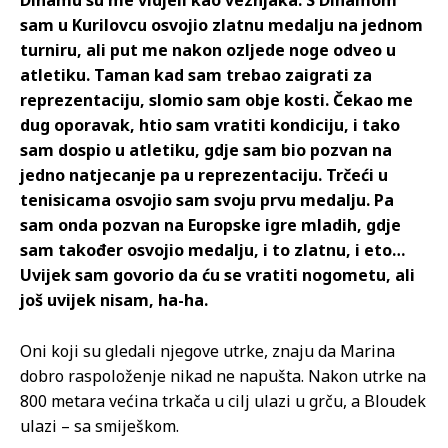
Dinamu su me vidjeli kao veznjaka. S Dinamom
sam u Kurilovcu osvojio zlatnu medalju na jednom
turniru, ali put me nakon ozljede noge odveo u
atletiku. Taman kad sam trebao zaigrati za
reprezentaciju, slomio sam obje kosti. Čekao me
dug oporavak, htio sam vratiti kondiciju, i tako
sam dospio u atletiku, gdje sam bio pozvan na
jedno natjecanje pa u reprezentaciju. Trčeći u
tenisicama osvojio sam svoju prvu medalju. Pa
sam onda pozvan na Europske igre mladih, gdje
sam također osvojio medalju, i to zlatnu, i eto…
Uvijek sam govorio da ću se vratiti nogometu, ali
još uvijek nisam, ha-ha.
Oni koji su gledali njegove utrke, znaju da Marina
dobro raspoloženje nikad ne napušta. Nakon utrke na
800 metara većina trkača u cilj ulazi u grču, a Bloudek
ulazi – sa smiješkom.