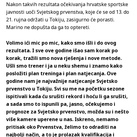
Nakon takvih rezultata očekivanja hrvatske sportske
javnosti uoči Svjetskog prvenstva, koje će se od 13. do
21. rujna održati u Tokiju, zasigurno će porasti.
Marino ne dopušta da ga to optereti.
Volimo ići mic po mic, kako smo išli i do ovog
rezultata. I sve ove godine išao sam korak po
korak, tražili smo nova rješenja i nove metode.
Ušli smo trener i ja u neku shemu i znamo kako
posložiti plan treninga i plan natjecanja. Ove
godine nam je najvažnije natjecanje Svjetsko
prvenstvo u Tokiju. Svi su me na početku sezone
ispitivali kada ću srušiti rekord i hoću li ga srušiti,
a sada smo to ispunili pa, jasno, očekujemo i
prognoze za Svjetsko prvenstvo, možda su i nešto
više kamere uperene u nas. Iskreno, nemamo
pritisak oko Prvenstva, želimo to odraditi na
najbolji način, a to je prolazak kvalifikacija i