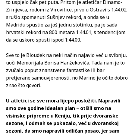
to uspjelo čak pet puta. Pritom je atletičar Dinamo-
Zrinjevca, rodom iz Virovitice, prvo u Ostravi s 1:44.02
srušio spomenuti Sušnjev rekord, a onda se u
Madridu spustio za još jednu stotinku, pa je sada
hrvatski rekord na 800 metara 1:44.01, s tendencijom
da se uskoro spusti ispod 1:44.00.
Sve to je Bloudek na neki način najavio već u svibnju,
uoči Memorijala Borisa Hanžekovića. Tada nam je to
zvučalo poput znanstvene fantastike ili bar
pretjerane samouvjerenosti, no Marino je očito dobro
znao što govori.
U atletici se sve mora lijepo posložiti. Napravili
smo ove godine idealan plan – otišli smo na
visinske pripreme u Keniju, tik prije dvoranske
sezone, i odmah se pokazalo, već u dvoranskoj
sezoni, da smo napravili odličan posao, jer sam