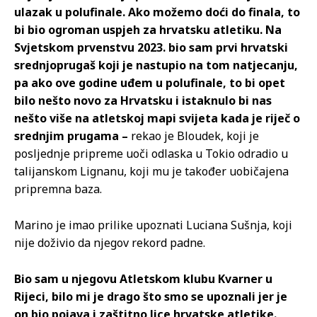
ulazak u polufinale. Ako možemo doći do finala, to
bi bio ogroman uspjeh za hrvatsku atletiku. Na
Svjetskom prvenstvu 2023. bio sam prvi hrvatski
srednjoprugaš koji je nastupio na tom natjecanju,
pa ako ove godine uđem u polufinale, to bi opet
bilo nešto novo za Hrvatsku i istaknulo bi nas
nešto više na atletskoj mapi svijeta kada je riječ o
srednjim prugama –
rekao je Bloudek, koji je
posljednje pripreme uoči odlaska u Tokio odradio u
talijanskom Lignanu, koji mu je također uobičajena
pripremna baza.
Marino je imao prilike upoznati Luciana Sušnja, koji
nije doživio da njegov rekord padne.
Bio sam u njegovu Atletskom klubu Kvarner u
Rijeci, bilo mi je drago što smo se upoznali jer je
on bio pojava i zaštitno lice hrvatske atletike.