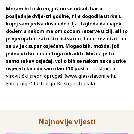
Moram biti iskren, još mi se nikad, bar u
posljednje dvije-tri godine, nije dogodila utrka u
kojoj sam jedva došao do cilja. Izgleda da uvijek
dođem s nekom malom dozom rezerve u cilj, ali to
je vjerojatno zato što ostvarim dobar rezultat, pa
se uvijek super osjećam. Mogao bih, možda, još
jednu utrku nakon toga odraditi. Možda je to
samo takav osjećaj, volio bih se nakon neke utrke
osjećati kao da sam dao 110 posto
– zaključuje
virovitički srednjoprugaš. (www.glas-slavonije.hr,
Fotografije/Ilustracija: Kristijan Toplak)
Najnovije vijesti