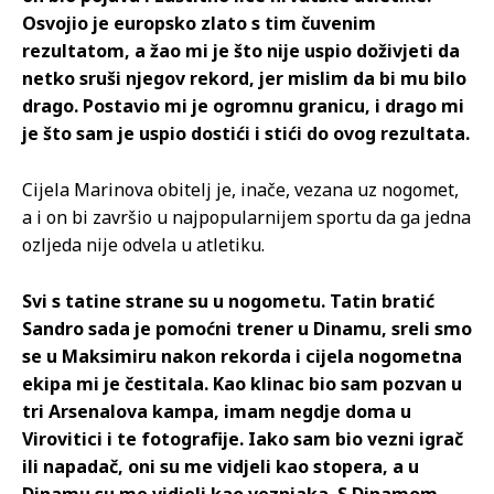
Osvojio je europsko zlato s tim čuvenim
rezultatom, a žao mi je što nije uspio doživjeti da
netko sruši njegov rekord, jer mislim da bi mu bilo
drago. Postavio mi je ogromnu granicu, i drago mi
je što sam je uspio dostići i stići do ovog rezultata.
Cijela Marinova obitelj je, inače, vezana uz nogomet,
a i on bi završio u najpopularnijem sportu da ga jedna
ozljeda nije odvela u atletiku.
Svi s tatine strane su u nogometu. Tatin bratić
Sandro sada je pomoćni trener u Dinamu, sreli smo
se u Maksimiru nakon rekorda i cijela nogometna
ekipa mi je čestitala. Kao klinac bio sam pozvan u
tri Arsenalova kampa, imam negdje doma u
Virovitici i te fotografije. Iako sam bio vezni igrač
ili napadač, oni su me vidjeli kao stopera, a u