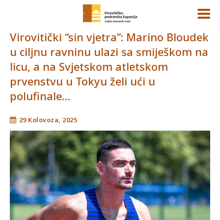
Virovitički “sin vjetra”: Marino Bloudek
u ciljnu ravninu ulazi sa smiješkom na
licu, a na Svjetskom atletskom
prvenstvu u Tokyu želi ući u
polufinale…
29 Kolovoza, 2025