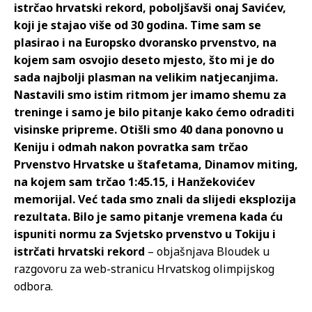
istrčao hrvatski rekord, poboljšavši onaj Savićev,
koji je stajao više od 30 godina. Time sam se
plasirao i na Europsko dvoransko prvenstvo, na
kojem sam osvojio deseto mjesto, što mi je do
sada najbolji plasman na velikim natjecanjima.
Nastavili smo istim ritmom jer imamo shemu za
treninge i samo je bilo pitanje kako ćemo odraditi
visinske pripreme. Otišli smo 40 dana ponovno u
Keniju i odmah nakon povratka sam trčao
Prvenstvo Hrvatske u štafetama, Dinamov miting,
na kojem sam trčao 1:45.15, i Hanžekovićev
memorijal. Već tada smo znali da slijedi eksplozija
rezultata. Bilo je samo pitanje vremena kada ću
ispuniti normu za Svjetsko prvenstvo u Tokiju i
istrčati hrvatski rekord
– objašnjava Bloudek u
razgovoru za web-stranicu Hrvatskog olimpijskog
odbora.