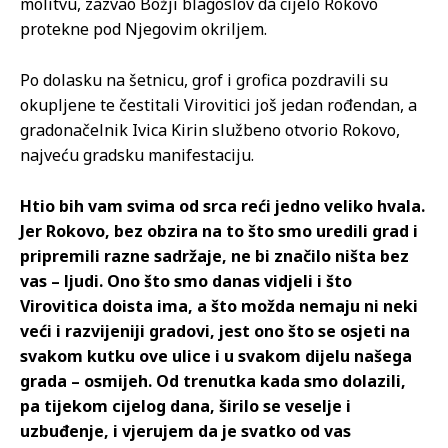
molitvu, zazvao Božji blagoslov da cijelo Rokovo
protekne pod Njegovim okriljem.
Po dolasku na šetnicu, grof i grofica pozdravili su
okupljene te čestitali Virovitici još jedan rođendan, a
gradonačelnik Ivica Kirin službeno otvorio Rokovo,
najveću gradsku manifestaciju.
Htio bih vam svima od srca reći jedno veliko hvala.
Jer Rokovo, bez obzira na to što smo uredili grad i
pripremili razne sadržaje, ne bi značilo ništa bez
vas – ljudi. Ono što smo danas vidjeli i što
Virovitica doista ima, a što možda nemaju ni neki
veći i razvijeniji gradovi, jest ono što se osjeti na
svakom kutku ove ulice i u svakom dijelu našega
grada – osmijeh. Od trenutka kada smo dolazili,
pa tijekom cijelog dana, širilo se veselje i
uzbuđenje, i vjerujem da je svatko od vas