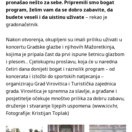
pronašao nešto za sebe. Pripremili smo bogat
program, želim vam da se dobro zabavite, da
budete veseli i da uistinu uživate
– rekao je
gradonačelnik.
Nakon otvorenja, okupljeni su imali priliku uživati u
koncertu Gradske glazbe i njihovih Mažoretkinja,
kojima je pripala čast da prvi ispune šetnicu glazbom
i plesom… Cjelokupnu proslavu, koja će u naredna
četiri dana donijeti bogat i raznolik program – od
koncerata i izložbi do sportskih natjecanja –
organiziraju Grad Virovitica i Turistička zajednica
grada. Virovitica je spremna za slavlje, a građane i
posjetitelje očekuje mnoštvo prilika za dobru zabavu,
druženje i stvaranje lijepih uspomena. (www.icv.hr,
Fotografije: Kristijan Toplak)