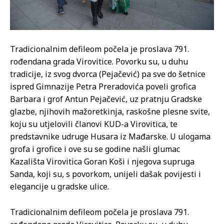
Tradicionalnim defileom počela je proslava 791.
rođendana grada Virovitice. Povorku su, u duhu
tradicije, iz svog dvorca (Pejačević) pa sve do šetnice
ispred Gimnazije Petra Preradovića poveli grofica
Barbara i grof Antun Pejačević, uz pratnju Gradske
glazbe, njihovih mažoretkinja, raskošne plesne svite,
koju su utjelovili članovi KUD-a Virovitica, te
predstavnike udruge Husara iz Mađarske. U ulogama
grofa i grofice i ove su se godine našli glumac
Kazališta Virovitica Goran Koši i njegova supruga
Sanda, koji su, s povorkom, unijeli dašak povijesti i
elegancije u gradske ulice.
Tradicionalnim defileom počela je proslava 791.