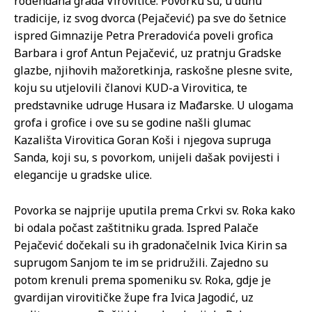
rođendana grada Virovitice. Povorku su, u duhu
tradicije, iz svog dvorca (Pejačević) pa sve do šetnice
ispred Gimnazije Petra Preradovića poveli grofica
Barbara i grof Antun Pejačević, uz pratnju Gradske
glazbe, njihovih mažoretkinja, raskošne plesne svite,
koju su utjelovili članovi KUD-a Virovitica, te
predstavnike udruge Husara iz Mađarske. U ulogama
grofa i grofice i ove su se godine našli glumac
Kazališta Virovitica Goran Koši i njegova supruga
Sanda, koji su, s povorkom, unijeli dašak povijesti i
elegancije u gradske ulice.
Povorka se najprije uputila prema Crkvi sv. Roka kako
bi odala počast zaštitniku grada. Ispred Palače
Pejačević dočekali su ih gradonačelnik Ivica Kirin sa
suprugom Sanjom te im se pridružili. Zajedno su
potom krenuli prema spomeniku sv. Roka, gdje je
gvardijan virovitičke župe fra Ivica Jagodić, uz