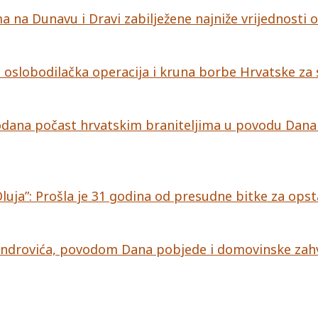
 na Dunavu i Dravi zabilježene najniže vrijednosti
na oslobodilačka operacija i kruna borbe Hrvatske za
i odana počast hrvatskim braniteljima u povodu Dana
Oluja”: Prošla je 31 godina od presudne bitke za ops
Androvića, povodom Dana pobjede i domovinske zahva