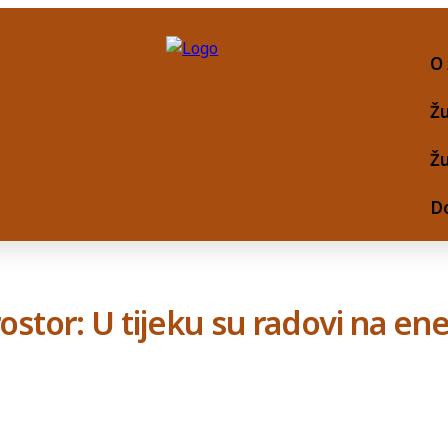
O 
Žu
Ž
D
prostor: U tijeku su radovi na e