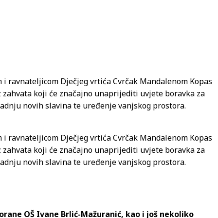
om i ravnateljicom Dječjeg vrtića Cvrčak Mandalenom Kopas
zahvata koji će značajno unaprijediti uvjete boravka za
gradnju novih slavina te uređenje vanjskog prostora.
om i ravnateljicom Dječjeg vrtića Cvrčak Mandalenom Kopas
zahvata koji će značajno unaprijediti uvjete boravka za
gradnju novih slavina te uređenje vanjskog prostora.
orane OŠ Ivane Brlić-Mažuranić, kao i još nekoliko