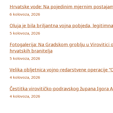
Hrvatske vode: Na pojedinim mjernim postajama
6 kolovoza, 2026
Oluja je bila briljantna vojna pobjeda, legitim
5 kolovoza, 2026
Fotogalerija: Na Gradskom groblju u Virovitic
hrvatskih branitelja
5 kolovoza, 2026
Velika obljetnica vojno-redarstvene operacije “
4 kolovoza, 2026
Čestitka virovitičko-podravskog župana Igora 
4 kolovoza, 2026