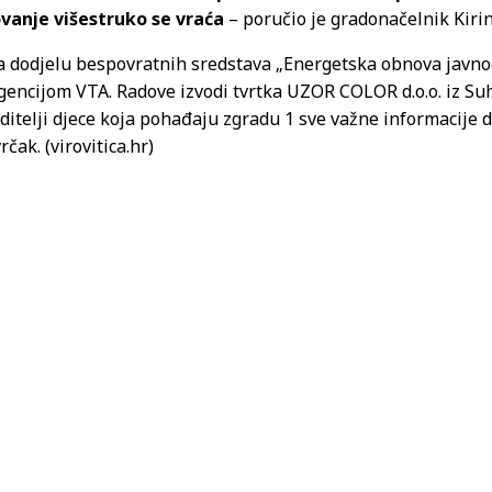
ovanje višestruko se vraća
– poručio je gradonačelnik Kirin
 dodjelu bespovratnih sredstava „Energetska obnova javnog
agencijom VTA. Radove izvodi tvrtka UZOR COLOR d.o.o. iz Suh
ditelji djece koja pohađaju zgradu 1 sve važne informacije 
čak. (virovitica.hr)