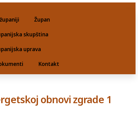
županiji
Župan
panijska skupština
upanijska uprava
okumenti
Kontakt
nergetskoj obnovi zgrade 1