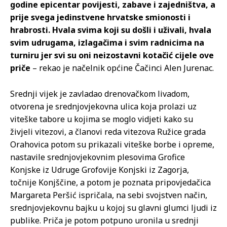
godine epicentar povijesti, zabave i zajedništva, a
prije svega jedinstvene hrvatske smionosti i
hrabrosti. Hvala svima koji su došli i uživali, hvala
svim udrugama, izlagačima i svim radnicima na
turniru jer svi su oni neizostavni kotačić cijele ove
priče
– rekao je načelnik općine Čačinci Alen Jurenac.
Srednji vijek je zavladao drenovačkom livadom,
otvorena je srednjovjekovna ulica koja prolazi uz
viteške tabore u kojima se moglo vidjeti kako su
živjeli vitezovi, a članovi reda vitezova Ružice grada
Orahovica potom su prikazali viteške borbe i opreme,
nastavile srednjovjekovnim plesovima Grofice
Konjske iz Udruge Grofovije Konjski iz Zagorja,
točnije Konjščine, a potom je poznata pripovjedačica
Margareta Peršić ispričala, na sebi svojstven način,
srednjovjekovnu bajku u kojoj su glavni glumci ljudi iz
publike. Priča je potom potpuno uronila u srednji