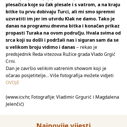
plesačica koje su čak plesale i s vatrom, a na kraju
bitke tu prvu dobivaju Turci, ali mi smo spremni
uzvratiti im jer im utvrdu Klak ne damo. Tako je
danas na programu dnevna bitka i konačan prikaz
propasti Turaka na ovom području. Hvala svima od
srca koji su došli i podržali nas i siguran sam da se
u velikom broju vidimo i danas
– rekao je
predsjednik Reda vitezova Ružice grada Vlado Grgić
Crni.
Dan je završio velikim vatrenim showom koji je
očarao posjetitelje… Više fotografija možete vidjeti
OVDJE
(www.icv.hr, Fotografije: Vladimir Grgurić i Magdalena
Jelenčić)
Najnovije vijesti