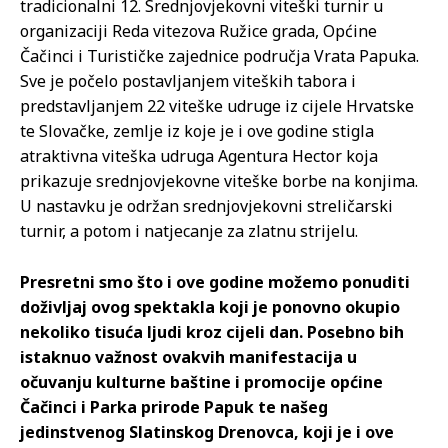
tradicionalni 12. Srednjovjekovni viteški turnir u
organizaciji Reda vitezova Ružice grada, Općine
Čačinci i Turističke zajednice područja Vrata Papuka.
Sve je počelo postavljanjem viteških tabora i
predstavljanjem 22 viteške udruge iz cijele Hrvatske
te Slovačke, zemlje iz koje je i ove godine stigla
atraktivna viteška udruga Agentura Hector koja
prikazuje srednjovjekovne viteške borbe na konjima.
U nastavku je održan srednjovjekovni streličarski
turnir, a potom i natjecanje za zlatnu strijelu.
Presretni smo što i ove godine možemo ponuditi
doživljaj ovog spektakla koji je ponovno okupio
nekoliko tisuća ljudi kroz cijeli dan. Posebno bih
istaknuo važnost ovakvih manifestacija u
očuvanju kulturne baštine i promocije općine
Čačinci i Parka prirode Papuk te našeg
jedinstvenog Slatinskog Drenovca, koji je i ove