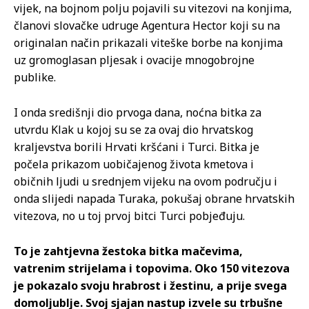
vijek, na bojnom polju pojavili su vitezovi na konjima,
članovi slovačke udruge Agentura Hector koji su na
originalan način prikazali viteške borbe na konjima
uz gromoglasan pljesak i ovacije mnogobrojne
publike.
I onda središnji dio prvoga dana, noćna bitka za
utvrdu Klak u kojoj su se za ovaj dio hrvatskog
kraljevstva borili Hrvati kršćani i Turci. Bitka je
počela prikazom uobičajenog života kmetova i
običnih ljudi u srednjem vijeku na ovom području i
onda slijedi napada Turaka, pokušaj obrane hrvatskih
vitezova, no u toj prvoj bitci Turci pobjeđuju.
To je zahtjevna žestoka bitka mačevima,
vatrenim strijelama i topovima. Oko 150 vitezova
je pokazalo svoju hrabrost i žestinu, a prije svega
domoljublje. Svoj sjajan nastup izvele su trbušne