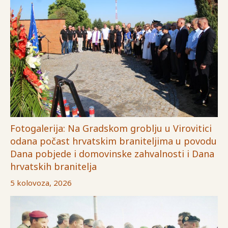
Fotogalerija: Na Gradskom groblju u Virovitici
odana počast hrvatskim braniteljima u povodu
Dana pobjede i domovinske zahvalnosti i Dana
hrvatskih branitelja
5 kolovoza, 2026