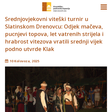
Srednjovjekovni viteški turnir u
Slatinskom Drenovcu: Odjek mačeva,
pucnjevi topova, let vatrenih strijela i
hrabrost vitezova vratili srednji vijek
podno utvrde Klak
10 Kolovoza, 2025