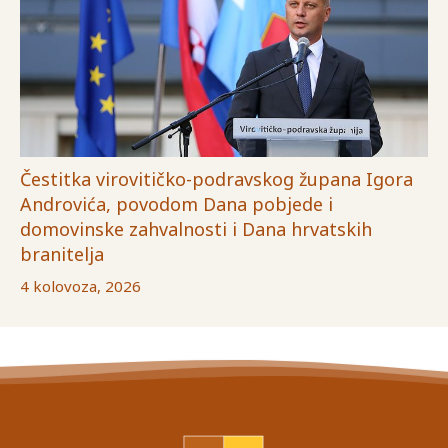
Čestitka virovitičko-podravskog župana Igora
Androvića, povodom Dana pobjede i
domovinske zahvalnosti i Dana hrvatskih
branitelja
4 kolovoza, 2026