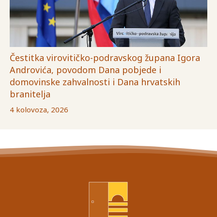
Čestitka virovitičko-podravskog župana Igora
Androvića, povodom Dana pobjede i
domovinske zahvalnosti i Dana hrvatskih
branitelja
4 kolovoza, 2026