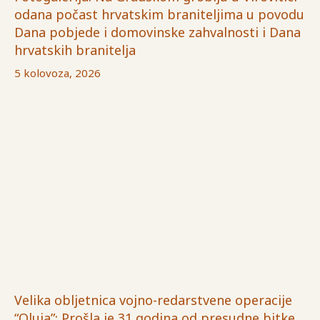
odana počast hrvatskim braniteljima u povodu
Dana pobjede i domovinske zahvalnosti i Dana
hrvatskih branitelja
5 kolovoza, 2026
Velika obljetnica vojno-redarstvene operacije
“Oluja”: Prošla je 31 godina od presudne bitke