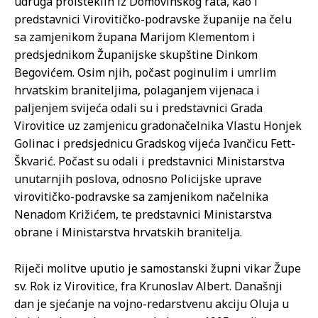
udruga proisteklih iz Domovinskog rata, kao i
predstavnici Virovitičko-podravske županije na čelu
sa zamjenikom župana Marijom Klementom i
predsjednikom Županijske skupštine Dinkom
Begovićem. Osim njih, počast poginulim i umrlim
hrvatskim braniteljima, polaganjem vijenaca i
paljenjem svijeća odali su i predstavnici Grada
Virovitice uz zamjenicu gradonačelnika Vlastu Honjek
Golinac i predsjednicu Gradskog vijeća Ivančicu Fett-
Škvarić. Počast su odali i predstavnici Ministarstva
unutarnjih poslova, odnosno Policijske uprave
virovitičko-podravske sa zamjenikom načelnika
Nenadom Križićem, te predstavnici Ministarstva
obrane i Ministarstva hrvatskih branitelja.
Riječi molitve uputio je samostanski župni vikar Župe
sv. Rok iz Virovitice, fra Krunoslav Albert. Današnji
dan je sjećanje na vojno-redarstvenu akciju Oluja u