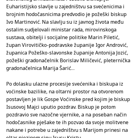
Euharistijsko slavlje u zajedništvu sa svećenicima i
brojnim hodočasnicima predvodio je požeški biskup
Ivo Martinović. Na slavlju su iz javnog života među
ostalim sudjelovali ministar rada, mirovinskoga
sustava, obitelji i socijalne politike Marin Piletić,
župan Virovitičko-podravske županije Igor Andrović,
županica Požeško-slavonske županije Antonija Jozić,
požeški gradonačelnik Borislav Miličević, pleternička
gradonačelnica Marija Šarić…
Po dolasku ulazne procesije svećenika i biskupa iz
voćinske bazilike, na oltarni prostor na otvorenom
postavljen je lik Gospe Voćinske pred kojim je biskup
Isusovoj Majci uputio pozdrav. Biskup je potom
pozdravio sve nazočne vjernike, a na poseban način
hodočasnike pješake te ih pozvao da svoje molitvene
nakane i potrebe u zajedništvu s Marijom prinesi na
oltar njezinom sinu Isusu Kristu.