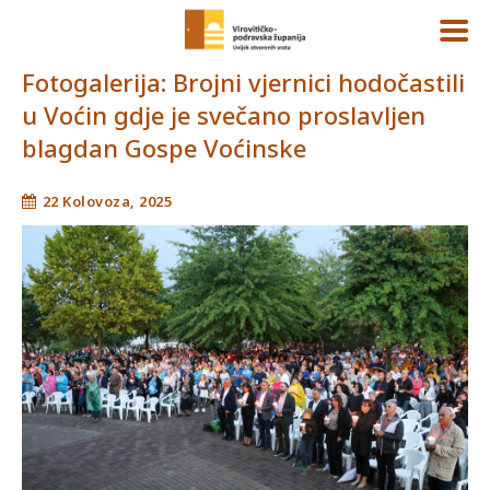
Fotogalerija: Brojni vjernici hodočastili
u Voćin gdje je svečano proslavljen
blagdan Gospe Voćinske
22 Kolovoza, 2025