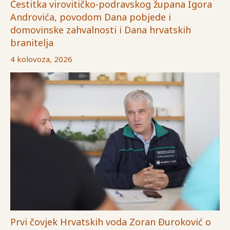
Čestitka virovitičko-podravskog župana Igora
Androvića, povodom Dana pobjede i
domovinske zahvalnosti i Dana hrvatskih
branitelja
4 kolovoza, 2026
Prvi čovjek Hrvatskih voda Zoran Đuroković o