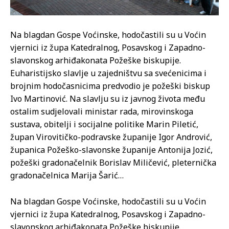
Na blagdan Gospe Voćinske, hodočastili su u Voćin
vjernici iz župa Katedralnog, Posavskog i Zapadno-
slavonskog arhiđakonata Požeške biskupije.
Euharistijsko slavlje u zajedništvu sa svećenicima i
brojnim hodočasnicima predvodio je požeški biskup
Ivo Martinović. Na slavlju su iz javnog života među
ostalim sudjelovali ministar rada, mirovinskoga
sustava, obitelji i socijalne politike Marin Piletić,
župan Virovitičko-podravske županije Igor Andrović,
županica Požeško-slavonske županije Antonija Jozić,
požeški gradonačelnik Borislav Miličević, pleternička
gradonačelnica Marija Šarić…
Na blagdan Gospe Voćinske, hodočastili su u Voćin
vjernici iz župa Katedralnog, Posavskog i Zapadno-
slavonskog arhiđakonata Požeške biskupije.