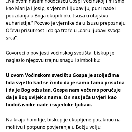
„Na ovom našem hodočašću Gospi Voćinskoj i mi smo
kao Marija i Josip, s vjerom i ljubavlju, puni nade i
pouzdanja u Boga okupili oko Isusa u otajstvu
euharistije.“ Pozvao je vjernike da u Isusu prepoznaju
Očevu prisutnost i da ga traže u „daru ljubavi svoga
srca“.
Govoreći o povijesti voćinskog svetišta, biskup je
naglasio njegovu trajnu snagu i simboliku:
U ovom Voćinskom svetištu Gospa je stoljećima
bila svjetlo kad se činilo da je samo tama prisutna
i da je Bog odsutan. Gospa nam večeras poručuje
da je Bog uvijek s nama. On nas jača u vjeri kao
hodočasnike nade i svjedoke ljubavi.
Na kraju homilije, biskup je okupljene potaknuo na
molitvu i potpuno povjerenje u Božju volju: