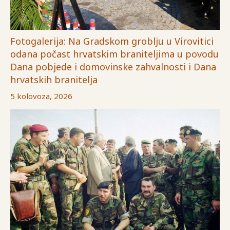
Fotogalerija: Na Gradskom groblju u Virovitici
odana počast hrvatskim braniteljima u povodu
Dana pobjede i domovinske zahvalnosti i Dana
hrvatskih branitelja
5 kolovoza, 2026