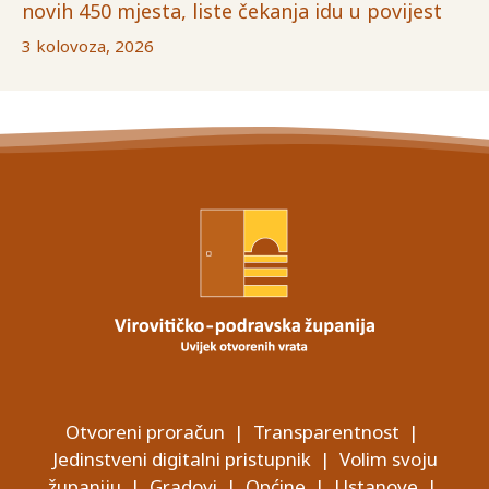
novih 450 mjesta, liste čekanja idu u povijest
3 kolovoza, 2026
Otvoreni proračun
|
Transparentnost
|
Jedinstveni digitalni pristupnik
|
Volim svoju
županiju
|
Gradovi
|
Općine
|
Ustanove
|