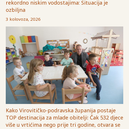
rekordno niskim vodostajima: Situacija je
ozbiljna
3 kolovoza, 2026
Kako Virovitičko-podravska županija postaje
TOP destinacija za mlade obitelji: Čak 532 djece
više u vrtićima nego prije tri godine, otvara se