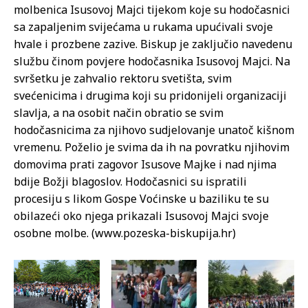
molbenica Isusovoj Majci tijekom koje su hodočasnici
sa zapaljenim svijećama u rukama upućivali svoje
hvale i prozbene zazive. Biskup je zaključio navedenu
službu činom povjere hodočasnika Isusovoj Majci. Na
svršetku je zahvalio rektoru svetišta, svim
svećenicima i drugima koji su pridonijeli organizaciji
slavlja, a na osobit način obratio se svim
hodočasnicima za njihovo sudjelovanje unatoč kišnom
vremenu. Poželio je svima da ih na povratku njihovim
domovima prati zagovor Isusove Majke i nad njima
bdije Božji blagoslov. Hodočasnici su ispratili
procesiju s likom Gospe Voćinske u baziliku te su
obilazeći oko njega prikazali Isusovoj Majci svoje
osobne molbe. (www.pozeska-biskupija.hr)