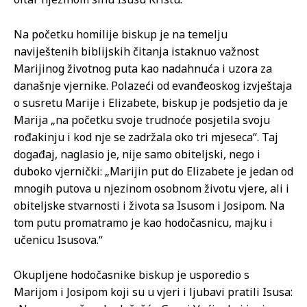
Na početku homilije biskup je na temelju
naviještenih biblijskih čitanja istaknuo važnost
Marijinog životnog puta kao nadahnuća i uzora za
današnje vjernike. Polazeći od evanđeoskog izvještaja
o susretu Marije i Elizabete, biskup je podsjetio da je
Marija „na početku svoje trudnoće posjetila svoju
rođakinju i kod nje se zadržala oko tri mjeseca“. Taj
događaj, naglasio je, nije samo obiteljski, nego i
duboko vjernički: „Marijin put do Elizabete je jedan od
mnogih putova u njezinom osobnom životu vjere, ali i
obiteljske stvarnosti i života sa Isusom i Josipom. Na
tom putu promatramo je kao hodočasnicu, majku i
učenicu Isusova.“
Okupljene hodočasnike biskup je usporedio s
Marijom i Josipom koji su u vjeri i ljubavi pratili Isusa: