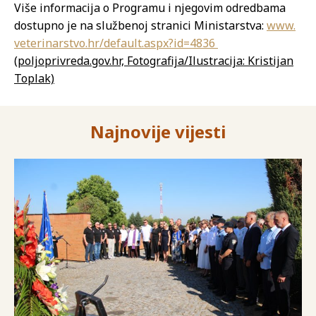
Više informacija o Programu i njegovim odredbama
dostupno je na službenoj stranici Ministarstva:
www.
veterinarstvo.hr/default.aspx?
id=4836
(poljoprivreda.gov.hr, Fotografija/Ilustracija: Kristijan
Toplak)
Najnovije vijesti