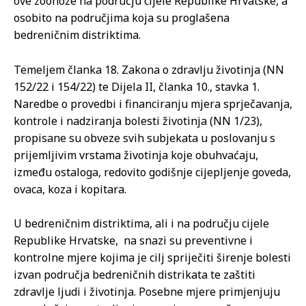
ove zoonoze na području cijele Republike Hrvatske, a
osobito na područjima koja su proglašena
bedreničnim distriktima.
Temeljem članka 18. Zakona o zdravlju životinja (NN
152/22 i 154/22) te Dijela II, članka 10., stavka 1.
Naredbe o provedbi i financiranju mjera sprječavanja,
kontrole i nadziranja bolesti životinja (NN 1/23),
propisane su obveze svih subjekata u poslovanju s
prijemljivim vrstama životinja koje obuhvaćaju,
između ostaloga, redovito godišnje cijepljenje goveda,
ovaca, koza i kopitara.
U bedreničnim distriktima, ali i na području cijele
Republike Hrvatske, na snazi su preventivne i
kontrolne mjere kojima je cilj spriječiti širenje bolesti
izvan područja bedreničnih distrikata te zaštiti
zdravlje ljudi i životinja. Posebne mjere primjenjuju