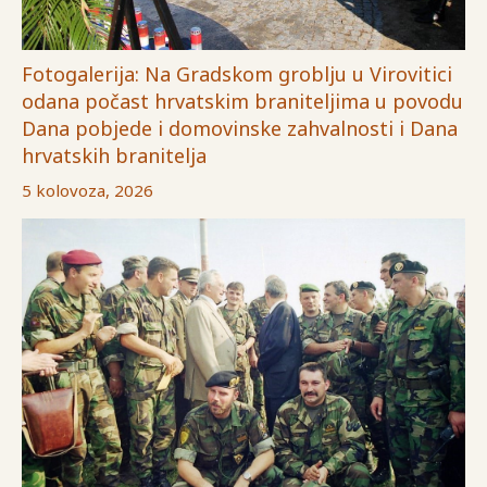
Fotogalerija: Na Gradskom groblju u Virovitici
odana počast hrvatskim braniteljima u povodu
Dana pobjede i domovinske zahvalnosti i Dana
hrvatskih branitelja
5 kolovoza, 2026