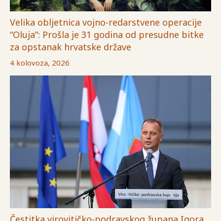
Velika obljetnica vojno-redarstvene operacije
“Oluja”: Prošla je 31 godina od presudne bitke
za opstanak hrvatske države
4 kolovoza, 2026
Čestitka virovitičko-podravskog župana Igora