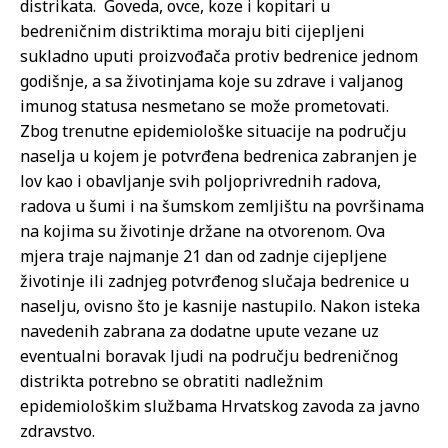
distrikata. Goveda, ovce, koze i kopitari u
bedreničnim distriktima moraju biti cijepljeni
sukladno uputi proizvođača protiv bedrenice jednom
godišnje, a sa životinjama koje su zdrave i valjanog
imunog statusa nesmetano se može prometovati.
Zbog trenutne epidemiološke situacije na području
naselja u kojem je potvrđena bedrenica zabranjen je
lov kao i obavljanje svih poljoprivrednih radova,
radova u šumi i na šumskom zemljištu na površinama
na kojima su životinje držane na otvorenom. Ova
mjera traje najmanje 21 dan od zadnje cijepljene
životinje ili zadnjeg potvrđenog slučaja bedrenice u
naselju, ovisno što je kasnije nastupilo. Nakon isteka
navedenih zabrana za dodatne upute vezane uz
eventualni boravak ljudi na području bedreničnog
distrikta potrebno se obratiti nadležnim
epidemiološkim službama Hrvatskog zavoda za javno
zdravstvo.