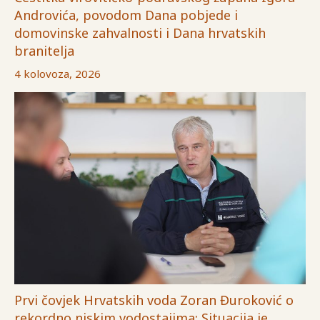
Androvića, povodom Dana pobjede i
domovinske zahvalnosti i Dana hrvatskih
branitelja
4 kolovoza, 2026
Prvi čovjek Hrvatskih voda Zoran Đuroković o
rekordno niskim vodostajima: Situacija je