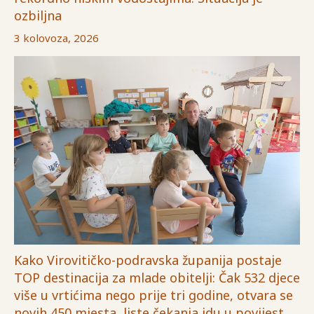
ozbiljna
3 kolovoza, 2026
Kako Virovitičko-podravska županija postaje
TOP destinacija za mlade obitelji: Čak 532 djece
više u vrtićima nego prije tri godine, otvara se
novih 450 mjesta, liste čekanja idu u povijest