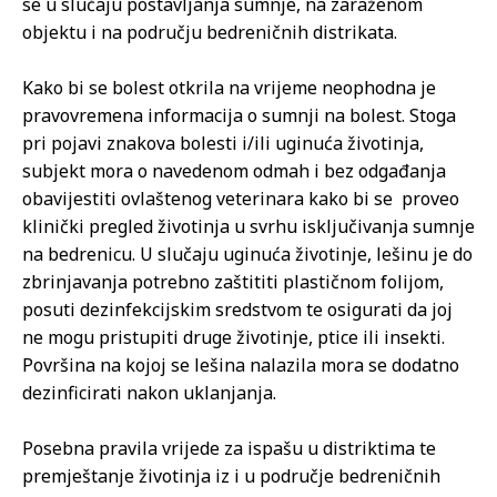
se u slučaju postavljanja sumnje, na zaraženom
objektu i na području bedreničnih distrikata.
Kako bi se bolest otkrila na vrijeme neophodna je
pravovremena informacija o sumnji na bolest. Stoga
pri pojavi znakova bolesti i/ili uginuća životinja,
subjekt mora o navedenom odmah i bez odgađanja
obavijestiti ovlaštenog veterinara kako bi se proveo
klinički pregled životinja u svrhu isključivanja sumnje
na bedrenicu. U slučaju uginuća životinje, lešinu je do
zbrinjavanja potrebno zaštititi plastičnom folijom,
posuti dezinfekcijskim sredstvom te osigurati da joj
ne mogu pristupiti druge životinje, ptice ili insekti.
Površina na kojoj se lešina nalazila mora se dodatno
dezinficirati nakon uklanjanja.
Posebna pravila vrijede za ispašu u distriktima te
premještanje životinja iz i u područje bedreničnih