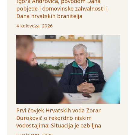
Igora Androvića, povodom Dana
pobjede i domovinske zahvalnosti i
Dana hrvatskih branitelja
4 kolovoza, 2026
Prvi čovjek Hrvatskih voda Zoran
Đuroković o rekordno niskim
vodostajima: Situacija je ozbiljna
3 kolovoza, 2026