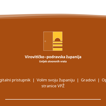
gitalni pristupnik
|
Volim svoju županiju
|
Gradovi
|
Op
stranice VPŽ