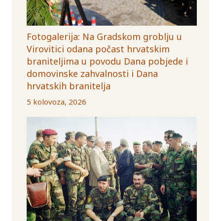
Fotogalerija: Na Gradskom groblju u
Virovitici odana počast hrvatskim
braniteljima u povodu Dana pobjede i
domovinske zahvalnosti i Dana
hrvatskih branitelja
5 kolovoza, 2026