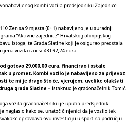
ovonabavljenog kombi vozila predsjedniku Zajednice
10 Zen sa 9 mjesta (8+1) nabavljeno je u suradnji
ograma ”Aktivne zajednice” Hrvatskog olimpijskog
avu istoga, te Grada Slatine koji je osigurao preostala
ijena vozila iznosi 43.092,24 eura.
od gotovo 29.000,00 eura, financirao i ostale
ak u promet. Kombi vozilo je nabavljeno za prijevoz
sti te mi je drago što će, vjerujem, uvelike olakšati
udruga grada Slatine
– istaknuo je gradonačelnik Tomić.
voga vozila gradonačelniku je uputio predsjednik
e naglasio kako se, unatoč činjenici da je vozilo tek
 svakako opravdava ovu investiciju u sport na području