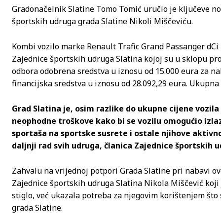
Gradonačelnik Slatine Tomo Tomić uručio je ključeve n
športskih udruga grada Slatine Nikoli Miščeviću.
Kombi vozilo marke Renault Trafic Grand Passanger dCi 1
Zajednice športskih udruga Slatina kojoj su u sklopu pr
odbora odobrena sredstva u iznosu od 15.000 eura za nab
financijska sredstva u iznosu od 28.092,29 eura. Ukupna c
Grad Slatina je, osim razlike do ukupne cijene vozila 
neophodne troškove kako bi se vozilu omogućio izlaz
sportaša na sportske susrete i ostale njihove aktivno
daljnji rad svih udruga, članica Zajednice športskih 
Zahvalu na vrijednoj potpori Grada Slatine pri nabavi o
Zajednice športskih udruga Slatina Nikola Miščević koji j
stiglo, već ukazala potreba za njegovim korištenjem što
grada Slatine.