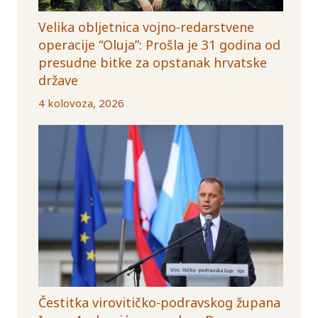
Velika obljetnica vojno-redarstvene
operacije “Oluja”: Prošla je 31 godina od
presudne bitke za opstanak hrvatske
države
4 kolovoza, 2026
Čestitka virovitičko-podravskog župana