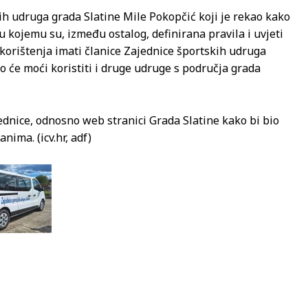
kih udruga grada Slatine Mile Pokopčić koji je rekao kako
 u kojemu su, između ostalog, definirana pravila i uvjeti
korištenja imati članice Zajednice športskih udruga
o će moći koristiti i druge udruge s područja grada
ednice, odnosno web stranici Grada Slatine kako bi bio
ima. (icv.hr, adf)