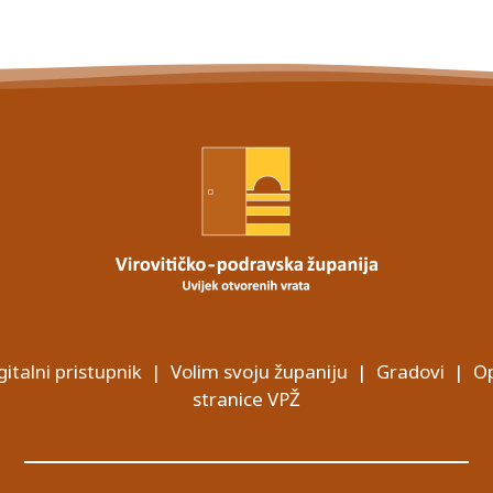
gitalni pristupnik
|
Volim svoju županiju
|
Gradovi
|
Op
stranice VPŽ