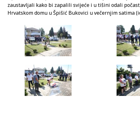
zaustavljali kako bi zapalili svijeće i u tišini odali počas
Hrvatskom domu u Špišić Bukovici u večernjim satima (icv