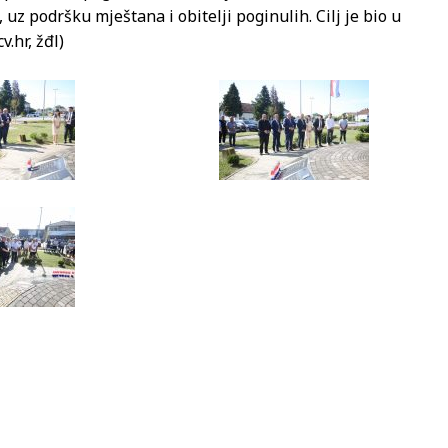
t, uz podršku mještana i obitelji poginulih. Cilj je bio u
.hr, žđl)