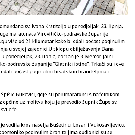
mendana sv. Ivana Krstitelja u ponedjeljak, 23. lipnja,
ruge maratonaca Virovitičko-podravske županije
 dugu više od 21 kilometar kako bi odali počast poginulim
ja u svojoj zajednici.
U sklopu obilježavanja Dana
u ponedjeljak, 23. lipnja, održan je 3. Memorijalni
o-podravske županije “Glasnici istine”. Trkači su i ove
i odali počast poginulim hrvatskim braniteljima i
u Špišić Bukovici, gdje su polumaratonci s načelnikom
 općine uz molitvu koju je prevodio župnik Župe sv.
 svijeće.
je vodila kroz naselja Bušetinu, Lozan i Vukosavljevicu,
 spomenike poginulim braniteljima sudionici su se