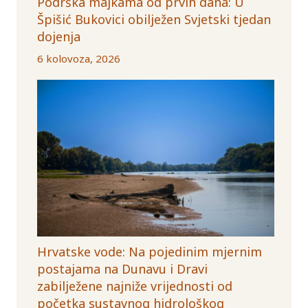
Podrška majkama od prvih dana: U
Špišić Bukovici obilježen Svjetski tjedan
dojenja
6 kolovoza, 2026
Hrvatske vode: Na pojedinim mjernim
postajama na Dunavu i Dravi
zabilježene najniže vrijednosti od
početka sustavnog hidrološkog