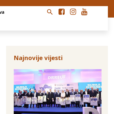
va
Najnovije vijesti