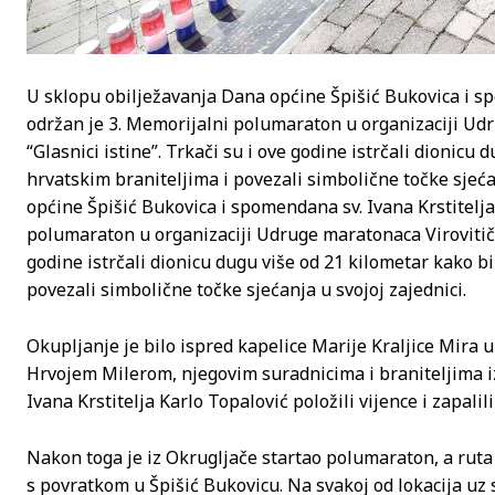
U sklopu obilježavanja Dana općine Špišić Bukovica i spo
održan je 3. Memorijalni polumaraton u organizaciji Ud
“Glasnici istine”. Trkači su i ove godine istrčali dionicu
hrvatskim braniteljima i povezali simbolične točke sjećan
općine Špišić Bukovica i spomendana sv. Ivana Krstitelja 
polumaraton u organizaciji Udruge maratonaca Virovitičk
godine istrčali dionicu dugu više od 21 kilometar kako b
povezali simbolične točke sjećanja u svojoj zajednici.
Okupljanje je bilo ispred kapelice Marije Kraljice Mira 
Hrvojem Milerom, njegovim suradnicima i braniteljima iz
Ivana Krstitelja Karlo Topalović položili vijence i zapalili
Nakon toga je iz Okrugljače startao polumaraton, a ruta 
s povratkom u Špišić Bukovicu. Na svakoj od lokacija uz