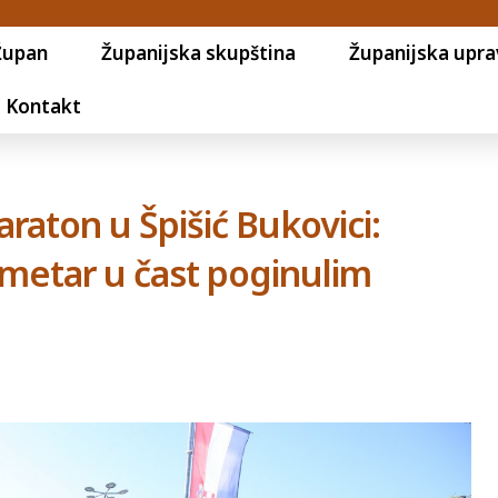
Župan
Županijska skupština
Županijska upra
Kontakt
raton u Špišić Bukovici:
ilometar u čast poginulim