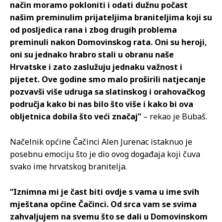
način moramo pokloniti i odati dužnu počast
našim preminulim prijateljima braniteljima koji su
od posljedica rana i zbog drugih problema
preminuli nakon Domovinskog rata. Oni su heroji,
oni su jednako hrabro stali u obranu naše
Hrvatske i zato zaslužuju jednaku važnost i
pijetet. Ove godine smo malo proširili natjecanje
pozvavši više udruga sa slatinskog i orahovačkog
područja kako bi nas bilo što više i kako bi ova
obljetnica dobila što veći značaj”
– rekao je Bubaš.
Načelnik općine Čačinci Alen Jurenac istaknuo je
posebnu emociju što je dio ovog događaja koji čuva
svako ime hrvatskog branitelja.
“Iznimna mi je čast biti ovdje s vama u ime svih
mještana općine Čačinci. Od srca vam se svima
zahvaljujem na svemu što se dali u Domovinskom