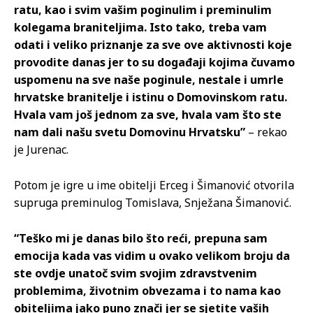
ratu, kao i svim vašim poginulim i preminulim
kolegama braniteljima. Isto tako, treba vam
odati i veliko priznanje za sve ove aktivnosti koje
provodite danas jer to su događaji kojima čuvamo
uspomenu na sve naše poginule, nestale i umrle
hrvatske branitelje i istinu o Domovinskom ratu.
Hvala vam još jednom za sve, hvala vam što ste
nam dali našu svetu Domovinu Hrvatsku”
– rekao
je Jurenac.
Potom je igre u ime obitelji Erceg i Šimanović otvorila
supruga preminulog Tomislava, Snježana Šimanović.
“Teško mi je danas bilo što reći, prepuna sam
emocija kada vas vidim u ovako velikom broju da
ste ovdje unatoč svim svojim zdravstvenim
problemima, životnim obvezama i to nama kao
obiteljima jako puno znači jer se sjetite vaših