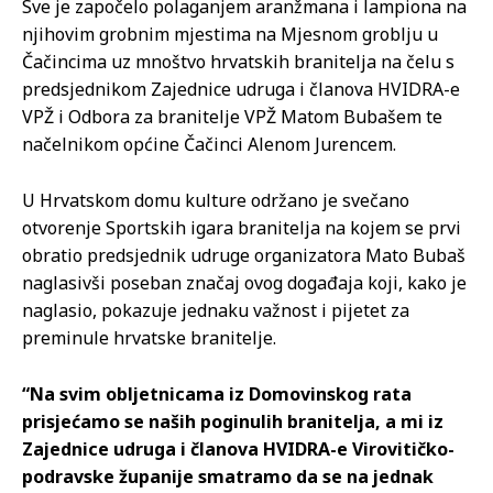
Sve je započelo polaganjem aranžmana i lampiona na
njihovim grobnim mjestima na Mjesnom groblju u
Čačincima uz mnoštvo hrvatskih branitelja na čelu s
predsjednikom Zajednice udruga i članova HVIDRA-e
VPŽ i Odbora za branitelje VPŽ Matom Bubašem te
načelnikom općine Čačinci Alenom Jurencem.
U Hrvatskom domu kulture održano je svečano
otvorenje Sportskih igara branitelja na kojem se prvi
obratio predsjednik udruge organizatora Mato Bubaš
naglasivši poseban značaj ovog događaja koji, kako je
naglasio, pokazuje jednaku važnost i pijetet za
preminule hrvatske branitelje.
“Na svim obljetnicama iz Domovinskog rata
prisjećamo se naših poginulih branitelja, a mi iz
Zajednice udruga i članova HVIDRA-e Virovitičko-
podravske županije smatramo da se na jednak