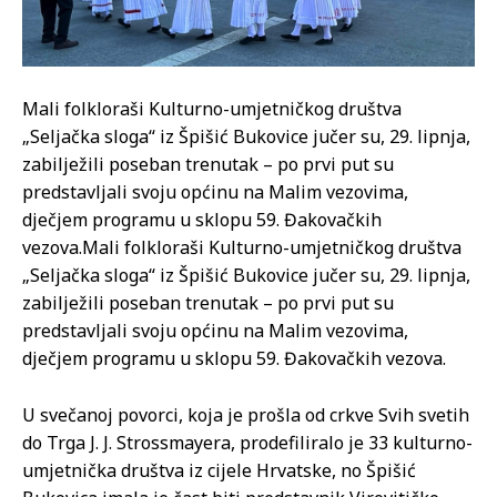
Mali folkloraši Kulturno-umjetničkog društva
„Seljačka sloga“ iz Špišić Bukovice jučer su, 29. lipnja,
zabilježili poseban trenutak – po prvi put su
predstavljali svoju općinu na Malim vezovima,
dječjem programu u sklopu 59. Đakovačkih
vezova.
Mali folkloraši Kulturno-umjetničkog društva
„Seljačka sloga“ iz Špišić Bukovice jučer su, 29. lipnja,
zabilježili poseban trenutak – po prvi put su
predstavljali svoju općinu na Malim vezovima,
dječjem programu u sklopu 59. Đakovačkih vezova.
U svečanoj povorci, koja je prošla od crkve Svih svetih
do Trga J. J. Strossmayera, prodefiliralo je 33 kulturno-
umjetnička društva iz cijele Hrvatske, no Špišić