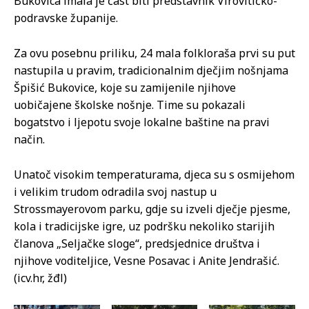
Bukovica imala je čast biti predstavnik Virovitičko-
podravske županije.
Za ovu posebnu priliku, 24 mala folkloraša prvi su put
nastupila u pravim, tradicionalnim dječjim nošnjama
Špišić Bukovice, koje su zamijenile njihove
uobičajene školske nošnje. Time su pokazali
bogatstvo i ljepotu svoje lokalne baštine na pravi
način.
Unatoč visokim temperaturama, djeca su s osmijehom
i velikim trudom odradila svoj nastup u
Strossmayerovom parku, gdje su izveli dječje pjesme,
kola i tradicijske igre, uz podršku nekoliko starijih
članova „Seljačke sloge“, predsjednice društva i
njihove voditeljice, Vesne Posavac i Anite Jendrašić.
(icv.hr, žđl)