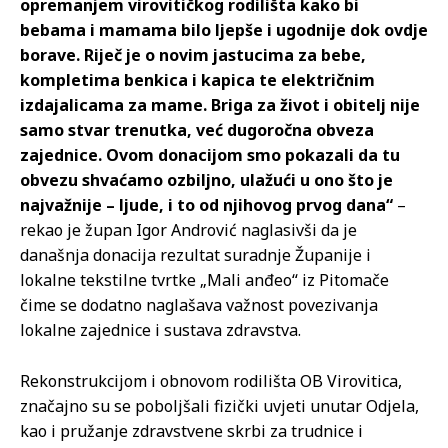
opremanjem virovitičkog rodilišta kako bi
bebama i mamama bilo ljepše i ugodnije dok ovdje
borave. Riječ je o novim jastucima za bebe,
kompletima benkica i kapica te električnim
izdajalicama za mame. Briga za život i obitelj nije
samo stvar trenutka, već dugoročna obveza
zajednice. Ovom donacijom smo pokazali da tu
obvezu shvaćamo ozbiljno, ulažući u ono što je
najvažnije – ljude, i to od njihovog prvog dana“
–
rekao je župan Igor Andrović naglasivši da je
današnja donacija rezultat suradnje Županije i
lokalne tekstilne tvrtke „Mali anđeo“ iz Pitomače
čime se dodatno naglašava važnost povezivanja
lokalne zajednice i sustava zdravstva.
Rekonstrukcijom i obnovom rodilišta OB Virovitica,
značajno su se poboljšali fizički uvjeti unutar Odjela,
kao i pružanje zdravstvene skrbi za trudnice i