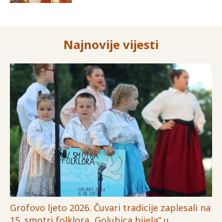
Najnovije vijesti
Grofovo ljeto 2026. Čuvari tradicije zaplesali na
15. smotri folklora „Golubica bijela“ u