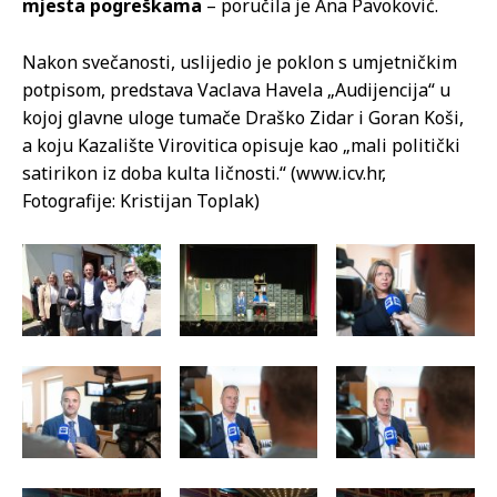
mjesta pogreškama
– poručila je Ana Pavoković.
Nakon svečanosti, uslijedio je poklon s umjetničkim
potpisom, predstava Vaclava Havela „Audijencija“ u
kojoj glavne uloge tumače Draško Zidar i Goran Koši,
a koju Kazalište Virovitica opisuje kao „mali politički
satirikon iz doba kulta ličnosti.“ (www.icv.hr,
Fotografije: Kristijan Toplak)