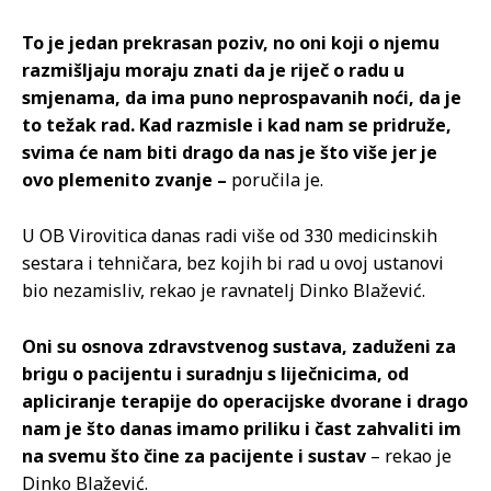
To je jedan prekrasan poziv, no oni koji o njemu
razmišljaju moraju znati da je riječ o radu u
smjenama, da ima puno neprospavanih noći, da je
to težak rad. Kad razmisle i kad nam se pridruže,
svima će nam biti drago da nas je što više jer je
ovo plemenito zvanje –
poručila je.
U OB Virovitica danas radi više od 330 medicinskih
sestara i tehničara, bez kojih bi rad u ovoj ustanovi
bio nezamisliv, rekao je ravnatelj Dinko Blažević.
Oni su osnova zdravstvenog sustava, zaduženi za
brigu o pacijentu i suradnju s liječnicima, od
apliciranje terapije do operacijske dvorane i drago
nam je što danas imamo priliku i čast zahvaliti im
na svemu što čine za pacijente i sustav
– rekao je
Dinko Blažević.