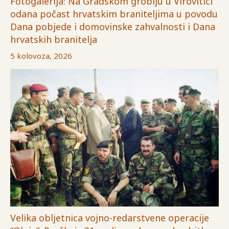
Fotogalerija: Na Gradskom groblju u Virovitici
odana počast hrvatskim braniteljima u povodu
Dana pobjede i domovinske zahvalnosti i Dana
hrvatskih branitelja
5 kolovoza, 2026
Velika obljetnica vojno-redarstvene operacije