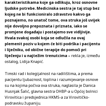
karakteristikama koje ga odlikuju, kroz osnovne
ljudske potrebe. Medicinska sestra je taj stup bez
kojeg ne bi funkcioniralo zdravstvo kakvo ga
poznajemo, no unatoč tome, ova struka još uvijek
nije dovoljno prepoznata i priznata, iako se
promjene događaju i postajemo sve vidljivije.
Hvala svakoj osobi koja se odlučila na ovaj
plemenit poziv u kojem će biti podrška i pacijentu
i liječniku, od obične terapije do pomoći pri
liječenju i u najtežim trenutcima –
rekla je, između
ostalog, Lidija Knapić.
Timski rad i kolegijalnost na radilištima, a prema
pacijentu ljubaznost, toplina i razumijevanje osnove
su na kojima počiva ova struka, naglasila je Danica
Husnjak Šalić, glavna sestra OHBP-a u Općoj bolnici
Virovitica i predsjednica HKMS-a za Virovitičko-
podravsku županiju.