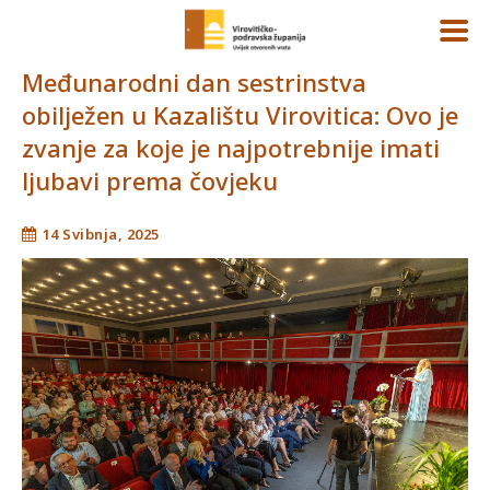
Međunarodni dan sestrinstva
obilježen u Kazalištu Virovitica: Ovo je
zvanje za koje je najpotrebnije imati
ljubavi prema čovjeku
14 Svibnja, 2025