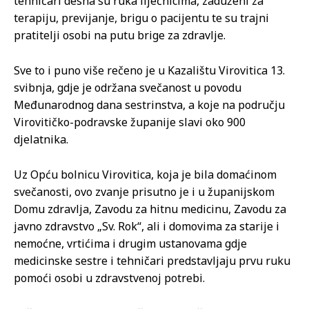
tehničari desna su ruka liječnicima, zaduženi za
terapiju, previjanje, brigu o pacijentu te su trajni
pratitelji osobi na putu brige za zdravlje.
Sve to i puno više rečeno je u Kazalištu Virovitica 13.
svibnja, gdje je održana svečanost u povodu
Međunarodnog dana sestrinstva, a koje na području
Virovitičko-podravske županije slavi oko 900
djelatnika.
Uz Opću bolnicu Virovitica, koja je bila domaćinom
svečanosti, ovo zvanje prisutno je i u županijskom
Domu zdravlja, Zavodu za hitnu medicinu, Zavodu za
javno zdravstvo „Sv. Rok“, ali i domovima za starije i
nemoćne, vrtićima i drugim ustanovama gdje
medicinske sestre i tehničari predstavljaju prvu ruku
pomoći osobi u zdravstvenoj potrebi.