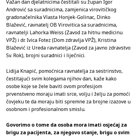
Važan dan djelatnicima čestitali su župan Igor
Andrović sa suradnicima, zamjenica virovitičkog
gradonačelnika Vlasta Honjek-Golinac, Dinko
Blažević, ravnatelj OB Virovitica sa suradnicima,
ravnatelji Lahorka Weiss (Zavod za hitnu medicinu
VPŽ) i dr. Ivica Fotez (Dom zdravlja VPŽ), Kristina
Blažević iz Ureda ravnatelja (Zavod za javno zdravstvo
Sv. Rok), brojni suradnici i liječnici.
Lidija Knapić, pomoćnica ravnatelja za sestrinstvo,
čestitajući svim kolegama njihov dan, kaže kako
osobe koje se žele baviti ovom profesijom
prvenstveno moraju imati srce, volju i želju za pomoći
čovjeku te da moraju biti spremne za brojne izazove u
osobnom i profesionalnom smislu.
Govorimo o tome da osoba mora imati osjećaj za
brigu za pacijenta, za njegovo stanje, brigu o svim