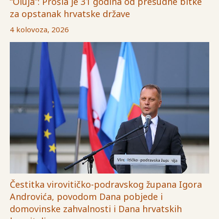
“Oluja”: Prošla je 31 godina od presudne bitke
za opstanak hrvatske države
4 kolovoza, 2026
Čestitka virovitičko-podravskog župana Igora
Androvića, povodom Dana pobjede i
domovinske zahvalnosti i Dana hrvatskih