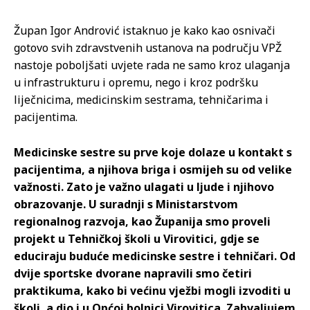
Župan Igor Andrović istaknuo je kako kao osnivači
gotovo svih zdravstvenih ustanova na području VPŽ
nastoje poboljšati uvjete rada ne samo kroz ulaganja
u infrastrukturu i opremu, nego i kroz podršku
liječnicima, medicinskim sestrama, tehničarima i
pacijentima.
Medicinske sestre su prve koje dolaze u kontakt s
pacijentima, a njihova briga i osmijeh su od velike
važnosti. Zato je važno ulagati u ljude i njihovo
obrazovanje. U suradnji s Ministarstvom
regionalnog razvoja, kao Županija smo proveli
projekt u Tehničkoj školi u Virovitici, gdje se
educiraju buduće medicinske sestre i tehničari. Od
dvije sportske dvorane napravili smo četiri
praktikuma, kako bi većinu vježbi mogli izvoditi u
školi, a dio i u Općoj bolnici Virovitica. Zahvaljujem