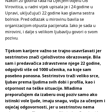
Nakon 20 godina rada na Dječjem odjelu OB
Virovitica, u radni vijek upisala je i 24 godine u
Upravi, uključujući 22 godine kao glavna sestra
bolnice. Pred odlazak u mirovinu bavila se
organizacijom otpusta pacijenata. Iako je sada u
mirovini, i dalje s velikom ljubavlju govori o svom
pozivu.
Tijekom karijere važno se trajno usavršavati jer
sestrinstvo znači cjeloživotno obrazovanje. Bila
sam i predavačica zdravstvene njege 22 godine,
odgojivši više od 1000 učenika, na koje sam
posebno ponosna. Sestrinstvo traži veliko srce,
ljubav prema ljudima svih dobi i profila, kao i
otpornost na teške situacije. Mladima
preporučujem da izaberu ovaj poziv samo ako
istinski vole ljude, imaju snagu, volju za učenjem i
osjećaj odgovornosti, jer u sestrinstvu nema