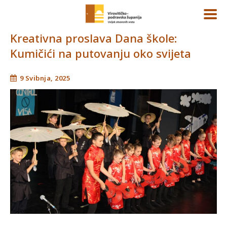
Kreativna proslava Dana škole:
Kumičići na putovanju oko svijeta
9 Svibnja, 2025