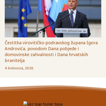
Čestitka virovitičko-podravskog župana Igora
Androvića, povodom Dana pobjede i
domovinske zahvalnosti i Dana hrvatskih
branitelja
4 kolovoza, 2026