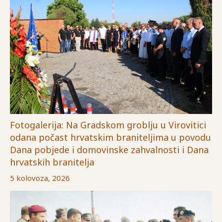
Fotogalerija: Na Gradskom groblju u Virovitici
odana počast hrvatskim braniteljima u povodu
Dana pobjede i domovinske zahvalnosti i Dana
hrvatskih branitelja
5 kolovoza, 2026