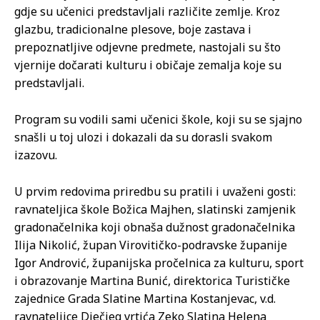
gdje su učenici predstavljali različite zemlje. Kroz
glazbu, tradicionalne plesove, boje zastava i
prepoznatljive odjevne predmete, nastojali su što
vjernije dočarati kulturu i običaje zemalja koje su
predstavljali.
Program su vodili sami učenici škole, koji su se sjajno
snašli u toj ulozi i dokazali da su dorasli svakom
izazovu.
U prvim redovima priredbu su pratili i uvaženi gosti:
ravnateljica škole Božica Majhen, slatinski zamjenik
gradonačelnika koji obnaša dužnost gradonačelnika
Ilija Nikolić, župan Virovitičko-podravske županije
Igor Andrović, županijska pročelnica za kulturu, sport
i obrazovanje Martina Bunić, direktorica Turističke
zajednice Grada Slatine Martina Kostanjevac, v.d.
ravnateljice Dječjeg vrtića Zeko Slatina Helena