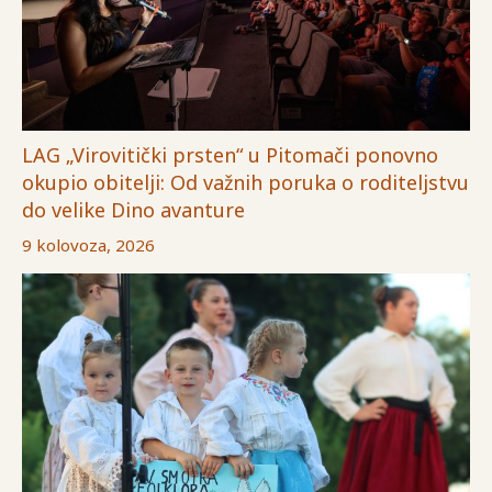
LAG „Virovitički prsten“ u Pitomači ponovno
okupio obitelji: Od važnih poruka o roditeljstvu
do velike Dino avanture
9 kolovoza, 2026