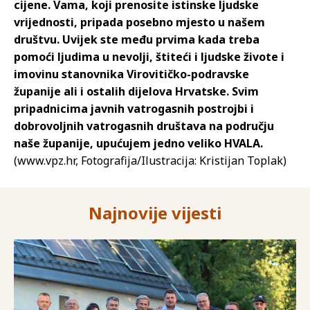
cijene. Vama, koji prenosite istinske ljudske
vrijednosti, pripada posebno mjesto u našem
društvu. Uvijek ste među prvima kada treba
pomoći ljudima u nevolji, štiteći i ljudske živote i
imovinu stanovnika Virovitičko-podravske
županije ali i ostalih dijelova Hrvatske. Svim
pripadnicima javnih vatrogasnih postrojbi i
dobrovoljnih vatrogasnih društava na području
naše županije, upućujem jedno veliko HVALA.
(www.vpz.hr, Fotografija/Ilustracija: Kristijan Toplak)
Najnovije vijesti