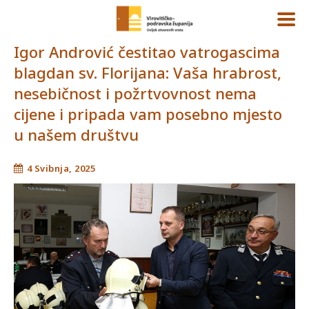
Igor Andrović čestitao vatrogascima
blagdan sv. Florijana: Vaša hrabrost,
nesebičnost i požrtvovnost nema
cijene i pripada vam posebno mjesto
u našem društvu
4 Svibnja, 2025