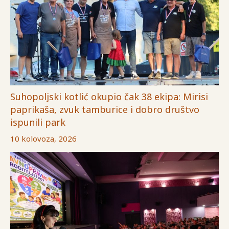
Suhopoljski kotlić okupio čak 38 ekipa: Mirisi
paprikaša, zvuk tamburice i dobro društvo
ispunili park
10 kolovoza, 2026