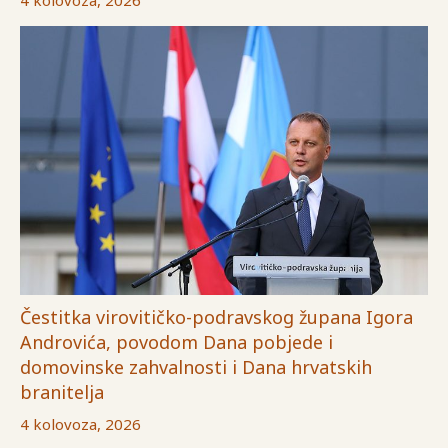
4 kolovoza, 2026
Čestitka virovitičko-podravskog župana Igora
Androvića, povodom Dana pobjede i
domovinske zahvalnosti i Dana hrvatskih
branitelja
4 kolovoza, 2026