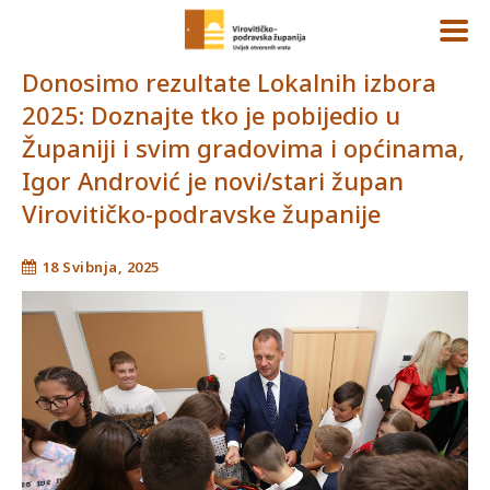
Donosimo rezultate Lokalnih izbora
2025: Doznajte tko je pobijedio u
Županiji i svim gradovima i općinama,
Igor Andrović je novi/stari župan
Virovitičko-podravske županije
18 Svibnja, 2025