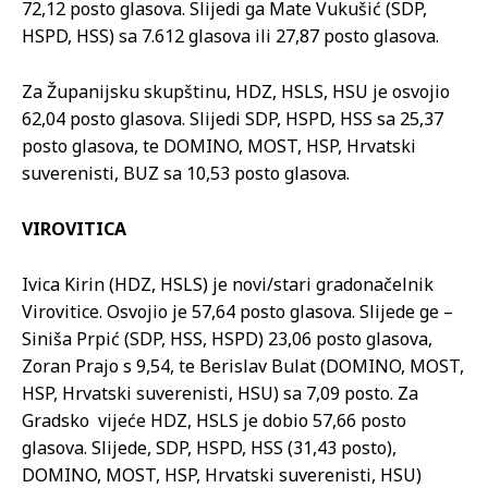
72,12 posto glasova. Slijedi ga Mate Vukušić (SDP,
HSPD, HSS) sa 7.612 glasova ili 27,87 posto glasova.
Za Županijsku skupštinu, HDZ, HSLS, HSU je osvojio
62,04 posto glasova. Slijedi SDP, HSPD, HSS sa 25,37
posto glasova, te DOMINO, MOST, HSP, Hrvatski
suverenisti, BUZ sa 10,53 posto glasova.
VIROVITICA
Ivica Kirin (HDZ, HSLS) je novi/stari gradonačelnik
Virovitice. Osvojio je 57,64 posto glasova. Slijede ge –
Siniša Prpić (SDP, HSS, HSPD) 23,06 posto glasova,
Zoran Prajo s 9,54, te Berislav Bulat (DOMINO, MOST,
HSP, Hrvatski suverenisti, HSU) sa 7,09 posto. Za
Gradsko vijeće HDZ, HSLS je dobio 57,66 posto
glasova. Slijede, SDP, HSPD, HSS (31,43 posto),
DOMINO, MOST, HSP, Hrvatski suverenisti, HSU)