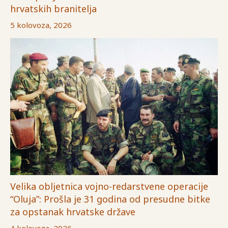
hrvatskih branitelja
5 kolovoza, 2026
Velika obljetnica vojno-redarstvene operacije
“Oluja”: Prošla je 31 godina od presudne bitke
za opstanak hrvatske države