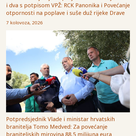
i dva s potpisom VPŽ: RCK Panonika i Povećanje
otpornosti na poplave i suše duž rijeke Drave
7 kolovoza, 2026
Potpredsjednik Vlade i ministar hrvatskih
branitelja Tomo Medved: Za povećanje
braniteljskih mirovina 88,5 milijuna eura