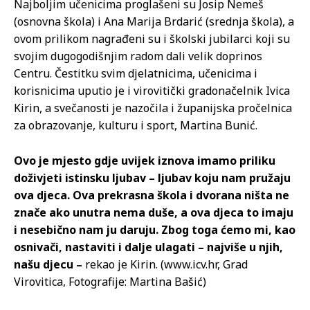
Najboljim učenicima proglašeni su Josip Nemeš
(osnovna škola) i Ana Marija Brdarić (srednja škola), a
ovom prilikom nagrađeni su i školski jubilarci koji su
svojim dugogodišnjim radom dali velik doprinos
Centru. Čestitku svim djelatnicima, učenicima i
korisnicima uputio je i virovitički gradonačelnik Ivica
Kirin, a svečanosti je nazočila i županijska pročelnica
za obrazovanje, kulturu i sport, Martina Bunić.
Ovo je mjesto gdje uvijek iznova imamo priliku
doživjeti istinsku ljubav – ljubav koju nam pružaju
ova djeca. Ova prekrasna škola i dvorana ništa ne
znače ako unutra nema duše, a ova djeca to imaju
i nesebično nam ju daruju. Zbog toga ćemo mi, kao
osnivači, nastaviti i dalje ulagati – najviše u njih,
našu djecu –
rekao je Kirin. (www.icv.hr, Grad
Virovitica, Fotografije: Martina Bašić)