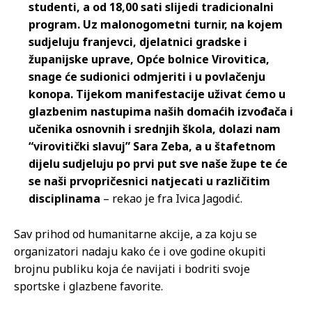
studenti, a od 18,00 sati slijedi tradicionalni
program. Uz malonogometni turnir, na kojem
sudjeluju franjevci, djelatnici gradske i
županijske uprave, Opće bolnice Virovitica,
snage će sudionici odmjeriti i u povlačenju
konopa. Tijekom manifestacije uživat ćemo u
glazbenim nastupima naših domaćih izvođača i
učenika osnovnih i srednjih škola, dolazi nam
“virovitički slavuj” Sara Zeba, a u štafetnom
dijelu sudjeluju po prvi put sve naše župe te će
se naši prvopričesnici natjecati u različitim
disciplinama
– rekao je fra Ivica Jagodić.
Sav prihod od humanitarne akcije, a za koju se
organizatori nadaju kako će i ove godine okupiti
brojnu publiku koja će navijati i bodriti svoje
sportske i glazbene favorite.