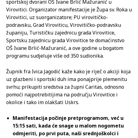
sportskoj dvorani OŠ Ivane Brlić Mažuranić u
Virovitici. Organizator manifestacije je Župa sv. Roka u
Virovitici, uz suorganizatore; PU virovitičko-
podravsku, Grad Viroviticu, Virovitičko-podravsku
županiju, Turističku zajednicu grada Virovitice,
Sportsku zajednicu grada Virovitice te domaćinstvo
OŠ Ivane Brlić-Mažuranić, a ove godine u bogatom
programu sudjeluje više od 350 sudionika.
Župnik fra Ivica Jagodić kaže kako je riječ o akciji koja
uz glazbeni i sportski duh ima ponajprije plemenitu
svrhu; prikupiti sredstva za župni Caritas, odnosno
pomoći najpotrebitijima na području Virovitice i
okolice i tako im olakšati Uskrs.
Manifestacija počinje pretprogramom, već u
15:15 sati, kada će snage u malom nogometu
odmjeriti, po prvi puta, naši srednjoškolci i