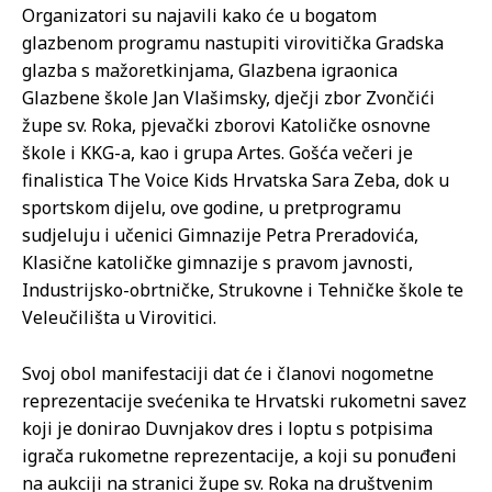
Organizatori su najavili kako će u bogatom
glazbenom programu nastupiti virovitička Gradska
glazba s mažoretkinjama, Glazbena igraonica
Glazbene škole Jan Vlašimsky, dječji zbor Zvončići
župe sv. Roka, pjevački zborovi Katoličke osnovne
škole i KKG-a, kao i grupa Artes. Gošća večeri je
finalistica The Voice Kids Hrvatska Sara Zeba, dok u
sportskom dijelu, ove godine, u pretprogramu
sudjeluju i učenici Gimnazije Petra Preradovića,
Klasične katoličke gimnazije s pravom javnosti,
Industrijsko-obrtničke, Strukovne i Tehničke škole te
Veleučilišta u Virovitici.
Svoj obol manifestaciji dat će i članovi nogometne
reprezentacije svećenika te Hrvatski rukometni savez
koji je donirao Duvnjakov dres i loptu s potpisima
igrača rukometne reprezentacije, a koji su ponuđeni
na aukciji na stranici župe sv. Roka na društvenim