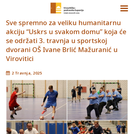
Sve spremno za veliku humanitarnu
akciju “Uskrs u svakom domu” koja će
se održati 3. travnja u sportskoj
dvorani OŠ Ivane Brlić Mažuranić u
Virovitici
2 Travnja, 2025