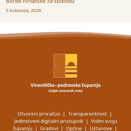
borbe Hrvatske za slobodu
5 kolovoza, 2026
Otvoreni proračun
|
Transparentnost
|
Jedinstveni digitalni pristupnik
|
Volim svoju
županiju
|
Gradovi
|
Općine
|
Ustanove
|