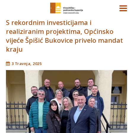
S rekordnim investicijama i
realiziranim projektima, Općinsko
vijeće Špišić Bukovice privelo mandat
kraju
3 Travnja, 2025