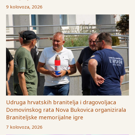
9 kolovoza, 2026
Udruga hrvatskih branitelja i dragovoljaca
Domovinskog rata Nova Bukovica organizirala
Braniteljske memorijalne igre
7 kolovoza, 2026