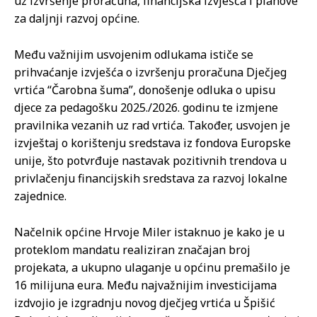
uz izvršenje proračuna, financijska izvješća i planove
za daljnji razvoj općine.
Među važnijim usvojenim odlukama ističe se
prihvaćanje izvješća o izvršenju proračuna Dječjeg
vrtića “Čarobna šuma”, donošenje odluka o upisu
djece za pedagošku 2025./2026. godinu te izmjene
pravilnika vezanih uz rad vrtića. Također, usvojen je
izvještaj o korištenju sredstava iz fondova Europske
unije, što potvrđuje nastavak pozitivnih trendova u
privlačenju financijskih sredstava za razvoj lokalne
zajednice.
Načelnik općine Hrvoje Miler istaknuo je kako je u
proteklom mandatu realiziran značajan broj
projekata, a ukupno ulaganje u općinu premašilo je
16 milijuna eura. Među najvažnijim investicijama
izdvojio je izgradnju novog dječjeg vrtića u Špišić