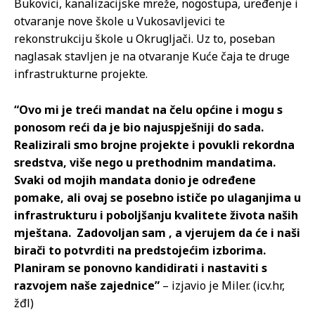
Bukovici, kanalizacijske mreže, nogostupa, uređenje i
otvaranje nove škole u Vukosavljevici te
rekonstrukciju škole u Okrugljači. Uz to, poseban
naglasak stavljen je na otvaranje Kuće čaja te druge
infrastrukturne projekte.
“Ovo mi je treći mandat na čelu općine i mogu s
ponosom reći da je bio najuspješniji do sada.
Realizirali smo brojne projekte i povukli rekordna
sredstva, više nego u prethodnim mandatima.
Svaki od mojih mandata donio je određene
pomake, ali ovaj se posebno ističe po ulaganjima u
infrastrukturu i poboljšanju kvalitete života naših
mještana. Zadovoljan sam , a vjerujem da će i naši
birači to potvrditi na predstojećim izborima.
Planiram se ponovno kandidirati i nastaviti s
razvojem naše zajednice”
– izjavio je Miler. (icv.hr,
žđl)