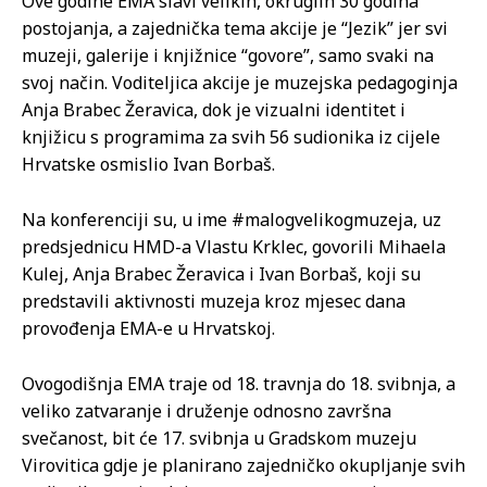
Ove godine EMA slavi velikih, okruglih 30 godina
postojanja, a zajednička tema akcije je “Jezik” jer svi
muzeji, galerije i knjižnice “govore”, samo svaki na
svoj način. Voditeljica akcije je muzejska pedagoginja
Anja Brabec Žeravica, dok je vizualni identitet i
knjižicu s programima za svih 56 sudionika iz cijele
Hrvatske osmislio Ivan Borbaš.
Na konferenciji su, u ime #malogvelikogmuzeja, uz
predsjednicu HMD-a Vlastu Krklec, govorili Mihaela
Kulej, Anja Brabec Žeravica i Ivan Borbaš, koji su
predstavili aktivnosti muzeja kroz mjesec dana
provođenja EMA-e u Hrvatskoj.
Ovogodišnja EMA traje od 18. travnja do 18. svibnja, a
veliko zatvaranje i druženje odnosno završna
svečanost, bit će 17. svibnja u Gradskom muzeju
Virovitica gdje je planirano zajedničko okupljanje svih