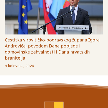
Čestitka virovitičko-podravskog župana Igora
Androvića, povodom Dana pobjede i
domovinske zahvalnosti i Dana hrvatskih
branitelja
4 kolovoza, 2026