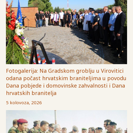
Fotogalerija: Na Gradskom groblju u Virovitici
odana počast hrvatskim braniteljima u povodu
Dana pobjede i domovinske zahvalnosti i Dana
hrvatskih branitelja
5 kolovoza, 2026