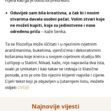
htjela kad ga je odlučila preurediti.
Oduvijek sam bila kreativna, a čak bi i novim
stvarima davala osobni pečat. Volim stvari koje
ne možeš kupiti, koje su jedinstvene i nose
određenu priču
– kaže Senka.
Ta se filozofija može iščitati i u njezinim cvjetnim
aranžmanima, buketima, vjenčićima i dekorativnim
košarama koje kreira u svojem cvjetnom studiju Ms
Lollipop u Slatini. Nikad, kaže, nije napravila dva ista,
svaki je unikatan i kao takav se izdvaja iz klasične
ponude, a to je ono što njezini klijenti najviše i cijene.
Cijeli tekst koji je objavljen u Jutarnjem listu, možete
vidjeti
OVDJE
Najnovije vijesti