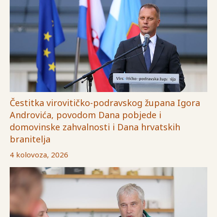
Čestitka virovitičko-podravskog župana Igora
Androvića, povodom Dana pobjede i
domovinske zahvalnosti i Dana hrvatskih
branitelja
4 kolovoza, 2026