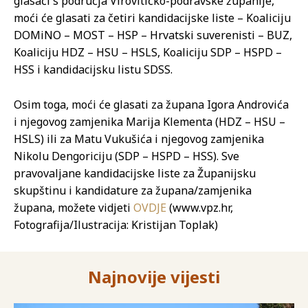
glasači s područja Virovitičko-podravske županije,
moći će glasati za četiri kandidacijske liste – Koaliciju
DOMiNO – MOST – HSP – Hrvatski suverenisti – BUZ,
Koaliciju HDZ – HSU – HSLS, Koaliciju SDP – HSPD –
HSS i kandidacijsku listu SDSS.
Osim toga, moći će glasati za župana Igora Androvića
i njegovog zamjenika Marija Klementa (HDZ – HSU –
HSLS) ili za Matu Vukušića i njegovog zamjenika
Nikolu Dengoriciju (SDP – HSPD – HSS). Sve
pravovaljane kandidacijske liste za Županijsku
skupštinu i kandidature za župana/zamjenika
župana, možete vidjeti
OVDJE
(www.vpz.hr,
Fotografija/Ilustracija: Kristijan Toplak)
Najnovije vijesti