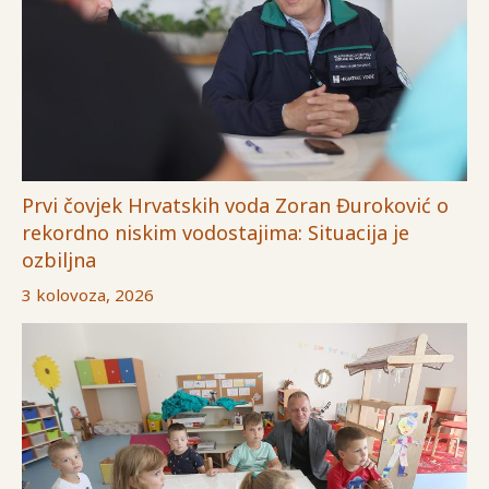
Prvi čovjek Hrvatskih voda Zoran Đuroković o
rekordno niskim vodostajima: Situacija je
ozbiljna
3 kolovoza, 2026