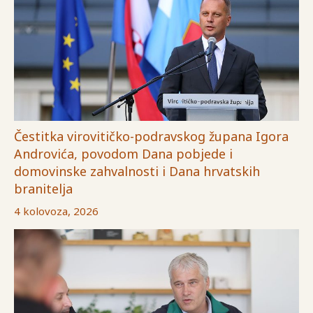
Čestitka virovitičko-podravskog župana Igora
Androvića, povodom Dana pobjede i
domovinske zahvalnosti i Dana hrvatskih
branitelja
4 kolovoza, 2026