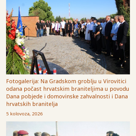
Fotogalerija: Na Gradskom groblju u Virovitici
odana počast hrvatskim braniteljima u povodu
Dana pobjede i domovinske zahvalnosti i Dana
hrvatskih branitelja
5 kolovoza, 2026