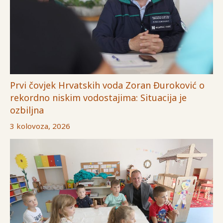
Prvi čovjek Hrvatskih voda Zoran Đuroković o
rekordno niskim vodostajima: Situacija je
ozbiljna
3 kolovoza, 2026