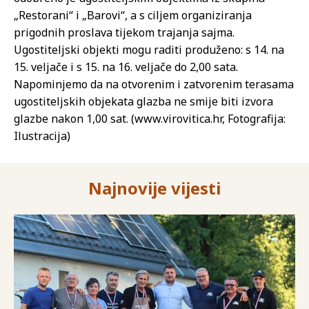
„Restorani“ i „Barovi“, a s ciljem organiziranja
prigodnih proslava tijekom trajanja sajma.
Ugostiteljski objekti mogu raditi produženo: s 14. na
15. veljače i s 15. na 16. veljače do 2,00 sata.
Napominjemo da na otvorenim i zatvorenim terasama
ugostiteljskih objekata glazba ne smije biti izvora
glazbe nakon 1,00 sat. (www.virovitica.hr, Fotografija:
Ilustracija)
Najnovije vijesti