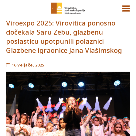
Viroexpo 2025: Virovitica ponosno
dočekala Saru Zebu, glazbenu
poslasticu upotpunili polaznici
Glazbene igraonice Jana Vlašimskog
16 Veljače, 2025