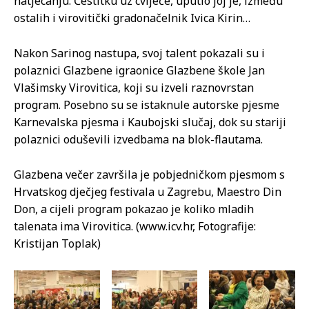
natjecanju. Čestitku uz cvijeće, uputio joj je, između
ostalih i virovitički gradonačelnik Ivica Kirin…
Nakon Sarinog nastupa, svoj talent pokazali su i
polaznici Glazbene igraonice Glazbene škole Jan
Vlašimsky Virovitica, koji su izveli raznovrstan
program. Posebno su se istaknule autorske pjesme
Karnevalska pjesma i Kaubojski slučaj, dok su stariji
polaznici oduševili izvedbama na blok-flautama.
Glazbena večer završila je pobjedničkom pjesmom s
Hrvatskog dječjeg festivala u Zagrebu, Maestro Din
Don, a cijeli program pokazao je koliko mladih
talenata ima Virovitica. (www.icv.hr, Fotografije:
Kristijan Toplak)