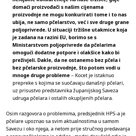
domaći proizvođači s našim cijenama
proizvodnje ne mogu konkurirati tome i to nas
ubija, ne samo pčelarstvo, već i sve druge grane
poljoprivrede. U situaciji tržišne utakmice koja
je zadana na razini EU, borimo se s
Ministarstvom poljoprivrede da pčelarima
omogući dodatne potpore i olakšice kako bi
preživjeli. Dakle, da ne ostanemo bez pčela i
bez pčelarske proizvodnje, što potom vodi u
mnoge druge probleme
– Kocet je istaknuo
prepreke s kojima se suočavaju današnji pčelari,
uz prisustvo predstavnika županijskog Saveza
udruga pčelara i ostalih okupljenih pčelara.
Osim razgovora o problemima, predsjednik HPS-a je
pčelare upoznao sa svim aktualnostima u samom
Savezu i oko njega, a netom prije stručnog predavanja