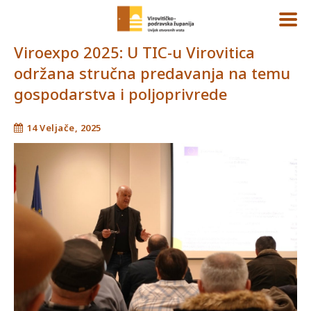
Viroexpo 2025: U TIC-u Virovitica
održana stručna predavanja na temu
gospodarstva i poljoprivrede
14 Veljače, 2025