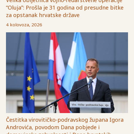
Velika obljetnica vojno-redarstvene operacije
“Oluja”: Prošla je 31 godina od presudne bitke
za opstanak hrvatske države
4 kolovoza, 2026
Čestitka virovitičko-podravskog župana Igora
Androvića, povodom Dana pobjede i