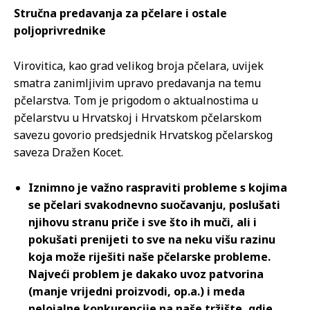
Stručna predavanja za pčelare i ostale
poljoprivrednike
Virovitica, kao grad velikog broja pčelara, uvijek
smatra zanimljivim upravo predavanja na temu
pčelarstva. Tom je prigodom o aktualnostima u
pčelarstvu u Hrvatskoj i Hrvatskom pčelarskom
savezu govorio predsjednik Hrvatskog pčelarskog
saveza Dražen Kocet.
Iznimno je važno raspraviti probleme s kojima
se pčelari svakodnevno suočavanju, poslušati
njihovu stranu priče i sve što ih muči, ali i
pokušati prenijeti to sve na neku višu razinu
koja može riješiti naše pčelarske probleme.
Najveći problem je dakako uvoz patvorina
(manje vrijedni proizvodi, op.a.) i meda
nelojalne konkurencije na naše tržište, gdje