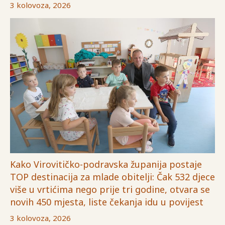
3 kolovoza, 2026
Kako Virovitičko-podravska županija postaje
TOP destinacija za mlade obitelji: Čak 532 djece
više u vrtićima nego prije tri godine, otvara se
novih 450 mjesta, liste čekanja idu u povijest
3 kolovoza, 2026