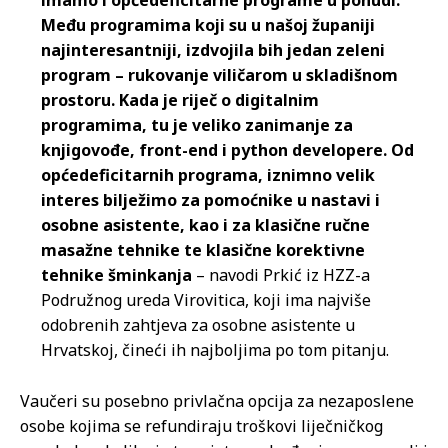
imamo i općedeficitarne programe u ponudi.
Među programima koji su u našoj županiji
najinteresantniji, izdvojila bih jedan zeleni
program – rukovanje viličarom u skladišnom
prostoru. Kada je riječ o digitalnim
programima, tu je veliko zanimanje za
knjigovođe, front-end i python developere. Od
općedeficitarnih programa, iznimno velik
interes bilježimo za pomoćnike u nastavi i
osobne asistente, kao i za klasične ručne
masažne tehnike te klasične korektivne
tehnike šminkanja
– navodi Prkić iz HZZ-a
Podružnog ureda Virovitica, koji ima najviše
odobrenih zahtjeva za osobne asistente u
Hrvatskoj, čineći ih najboljima po tom pitanju.
Vaučeri su posebno privlačna opcija za nezaposlene
osobe kojima se refundiraju troškovi liječničkog