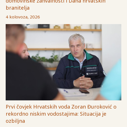
domovinske zahvalnosti i Dana hrvatskih
branitelja
4 kolovoza, 2026
Prvi čovjek Hrvatskih voda Zoran Đuroković o
rekordno niskim vodostajima: Situacija je
ozbiljna