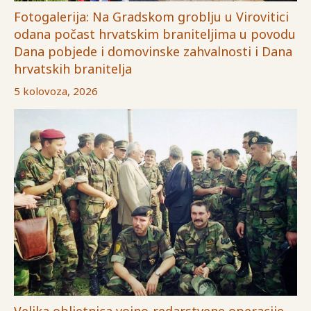
Fotogalerija: Na Gradskom groblju u Virovitici
odana počast hrvatskim braniteljima u povodu
Dana pobjede i domovinske zahvalnosti i Dana
hrvatskih branitelja
5 kolovoza, 2026