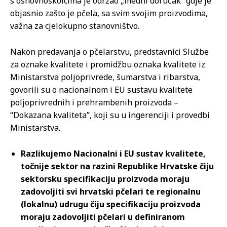
s osnovnoškolcima je održao „medni doručak“ gdje je
objasnio zašto je pčela, sa svim svojim proizvodima,
važna za cjelokupno stanovništvo.
Nakon predavanja o pčelarstvu, predstavnici Službe
za oznake kvalitete i promidžbu oznaka kvalitete iz
Ministarstva poljoprivrede, šumarstva i ribarstva,
govorili su o nacionalnom i EU sustavu kvalitete
poljoprivrednih i prehrambenih proizvoda –
“Dokazana kvaliteta”, koji su u ingerenciji i provedbi
Ministarstva.
Razlikujemo Nacionalni i EU sustav kvalitete,
točnije sektor na razini Republike Hrvatske čiju
sektorsku specifikaciju proizvoda moraju
zadovoljiti svi hrvatski pčelari te regionalnu
(lokalnu) udrugu čiju specifikaciju proizvoda
moraju zadovoljiti pčelari u definiranom