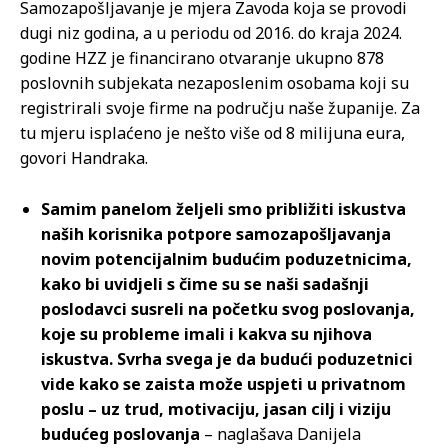
Samozapošljavanje je mjera Zavoda koja se provodi
dugi niz godina, a u periodu od 2016. do kraja 2024.
godine HZZ je financirano otvaranje ukupno 878
poslovnih subjekata nezaposlenim osobama koji su
registrirali svoje firme na području naše županije. Za
tu mjeru isplaćeno je nešto više od 8 milijuna eura,
govori Handraka.
Samim panelom željeli smo približiti iskustva
naših korisnika potpore samozapošljavanja
novim potencijalnim budućim poduzetnicima,
kako bi uvidjeli s čime su se naši sadašnji
poslodavci susreli na početku svog poslovanja,
koje su probleme imali i kakva su njihova
iskustva. Svrha svega je da budući poduzetnici
vide kako se zaista može uspjeti u privatnom
poslu – uz trud, motivaciju, jasan cilj i viziju
budućeg poslovanja
– naglašava Danijela