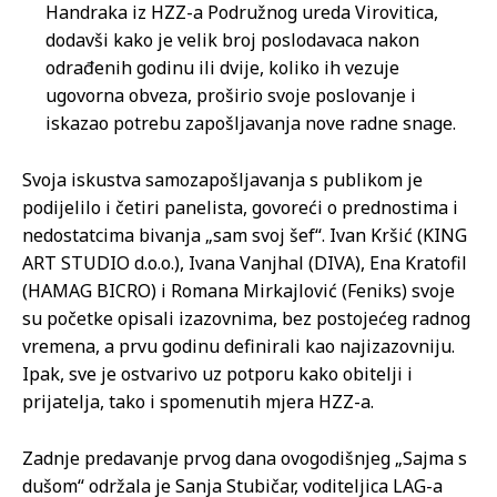
Handraka iz HZZ-a Podružnog ureda Virovitica,
dodavši kako je velik broj poslodavaca nakon
odrađenih godinu ili dvije, koliko ih vezuje
ugovorna obveza, proširio svoje poslovanje i
iskazao potrebu zapošljavanja nove radne snage.
Svoja iskustva samozapošljavanja s publikom je
podijelilo i četiri panelista, govoreći o prednostima i
nedostatcima bivanja „sam svoj šef“. Ivan Kršić (KING
ART STUDIO d.o.o.), Ivana Vanjhal (DIVA), Ena Kratofil
(HAMAG BICRO) i Romana Mirkajlović (Feniks) svoje
su početke opisali izazovnima, bez postojećeg radnog
vremena, a prvu godinu definirali kao najizazovniju.
Ipak, sve je ostvarivo uz potporu kako obitelji i
prijatelja, tako i spomenutih mjera HZZ-a.
Zadnje predavanje prvog dana ovogodišnjeg „Sajma s
dušom“ održala je Sanja Stubičar, voditeljica LAG-a