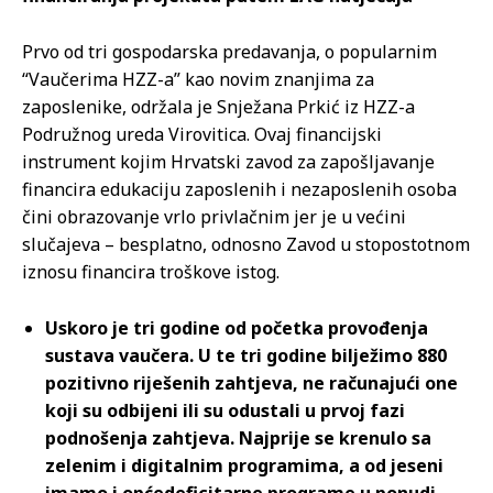
Prvo od tri gospodarska predavanja, o popularnim
“Vaučerima HZZ-a” kao novim znanjima za
zaposlenike, održala je Snježana Prkić iz HZZ-a
Podružnog ureda Virovitica. Ovaj financijski
instrument kojim Hrvatski zavod za zapošljavanje
financira edukaciju zaposlenih i nezaposlenih osoba
čini obrazovanje vrlo privlačnim jer je u većini
slučajeva – besplatno, odnosno Zavod u stopostotnom
iznosu financira troškove istog.
Uskoro je tri godine od početka provođenja
sustava vaučera. U te tri godine bilježimo 880
pozitivno riješenih zahtjeva, ne računajući one
koji su odbijeni ili su odustali u prvoj fazi
podnošenja zahtjeva. Najprije se krenulo sa
zelenim i digitalnim programima, a od jeseni