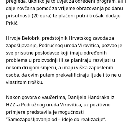
pregleda, ukoliko je to uvjet za određeni program, ali i
daje novčana pomoć za vrijeme obrazovanja po danu
prisutnosti (20 eura) te plaćeni putni trošak, dodaje
Prkić.
Hrvoje Belobrk, predstojnik Hrvatskog zavoda za
zapošljavanje, Područnog ureda Virovitica, pozvao je
sve prisutne poslodavce koji imaju određenih
problema u proizvodnji ili se planiraju razvijati u
nekom drugom smjeru, a imaju viška zaposlenih
osoba, da ovim putem prekvalificiraju ljude i to ne u
vlastitom trošku.
Nakon govora o vaučerima, Danijela Handraka iz
HZZ-a Podružnog ureda Virovitica, uz pozitivne
primjere predstavila je mogućnosti
“Samozapošljavanja od – ideje do realizacije”.