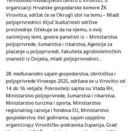
Tehnološko-inovacijskom centru u Virovitici, u
organizaciji Hrvatske gospodarske komore ŽK
Virovitica, održat će se Okrugli stol na temu – Mladi
poljoprivrednici: Ključ budućnosti održive
proizvodnje. Očekuje se da na njemu, o ovoj
zanimljivoj temi, govore panelisti iz – Ministarstva
poljoprivrede, šumarstva i ribarstva, Agencije za
plaćanje u poljoprivredi, Fakulteta agrobiotehničkih
znanosti iz Osijeka, mladi poljoprivrednici…
28. međunarodni sajam gospodarstva, obrtništva i
poljoprivrede Viroexpo 2025, održava se u Virovitici od
14. do 16. veljače. Pokrovitelji sajma su: Vlada RH,
Ministarstvo poljoprivrede, šumarstva i ribarstva,
Ministarstvo turizma i sporta, Ministarstvo
regionalnog razvoja i fondova EU, Ministarstvo
gospodarstva. Već godinama, sajam uspješno
organiziraju: Virovitičko-podravska županija, Grad