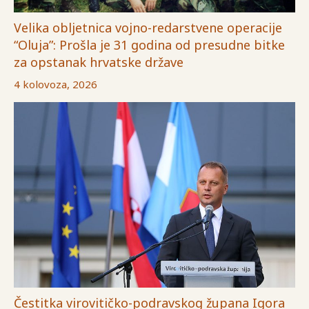
Velika obljetnica vojno-redarstvene operacije
“Oluja”: Prošla je 31 godina od presudne bitke
za opstanak hrvatske države
4 kolovoza, 2026
Čestitka virovitičko-podravskog župana Igora