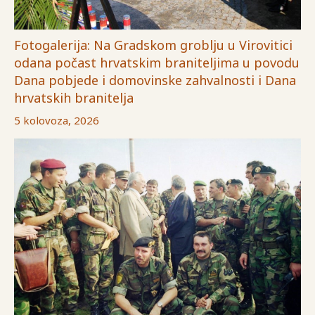
Fotogalerija: Na Gradskom groblju u Virovitici
odana počast hrvatskim braniteljima u povodu
Dana pobjede i domovinske zahvalnosti i Dana
hrvatskih branitelja
5 kolovoza, 2026