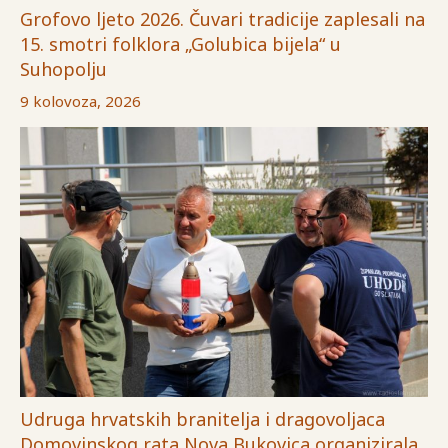
Grofovo ljeto 2026. Čuvari tradicije zaplesali na
15. smotri folklora „Golubica bijela“ u
Suhopolju
9 kolovoza, 2026
Udruga hrvatskih branitelja i dragovoljaca
Domovinskog rata Nova Bukovica organizirala