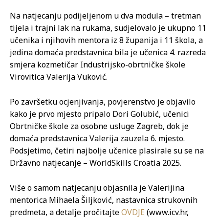
Na natjecanju podijeljenom u dva modula – tretman
tijela i trajni lak na rukama, sudjelovalo je ukupno 11
učenika i njihovih mentora iz 8 županija i 11 škola, a
jedina domaća predstavnica bila je učenica 4. razreda
smjera kozmetičar Industrijsko-obrtničke škole
Virovitica Valerija Vuković.
Po završetku ocjenjivanja, povjerenstvo je objavilo
kako je prvo mjesto pripalo Dori Golubić, učenici
Obrtničke škole za osobne usluge Zagreb, dok je
domaća predstavnica Valerija zauzela 6. mjesto.
Podsjetimo, četiri najbolje učenice plasirale su se na
Državno natjecanje – WorldSkills Croatia 2025.
Više o samom natjecanju objasnila je Valerijina
mentorica Mihaela Šiljković, nastavnica strukovnih
predmeta, a detalje pročitajte
OVDJE
(www.icv.hr,