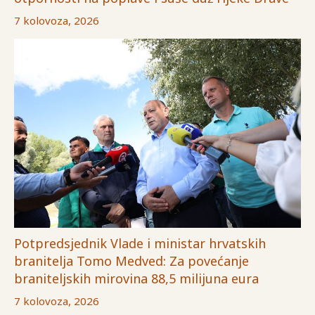
7 kolovoza, 2026
Potpredsjednik Vlade i ministar hrvatskih
branitelja Tomo Medved: Za povećanje
braniteljskih mirovina 88,5 milijuna eura
7 kolovoza, 2026