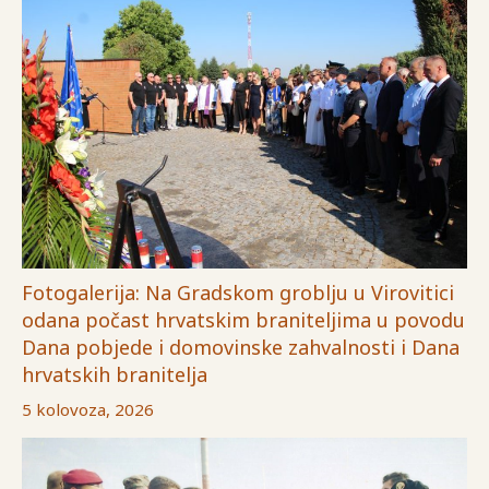
Fotogalerija: Na Gradskom groblju u Virovitici
odana počast hrvatskim braniteljima u povodu
Dana pobjede i domovinske zahvalnosti i Dana
hrvatskih branitelja
5 kolovoza, 2026