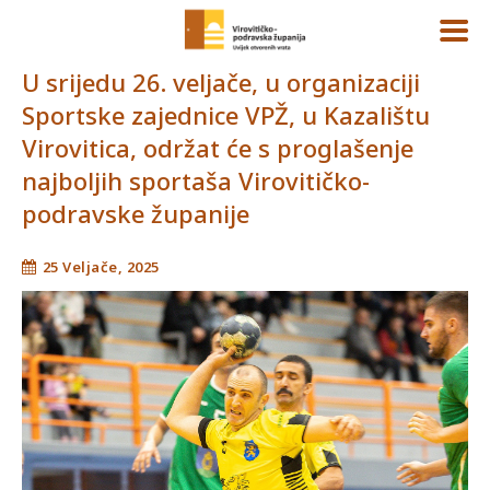
U srijedu 26. veljače, u organizaciji
Sportske zajednice VPŽ, u Kazalištu
Virovitica, održat će s proglašenje
najboljih sportaša Virovitičko-
podravske županije
25 Veljače, 2025