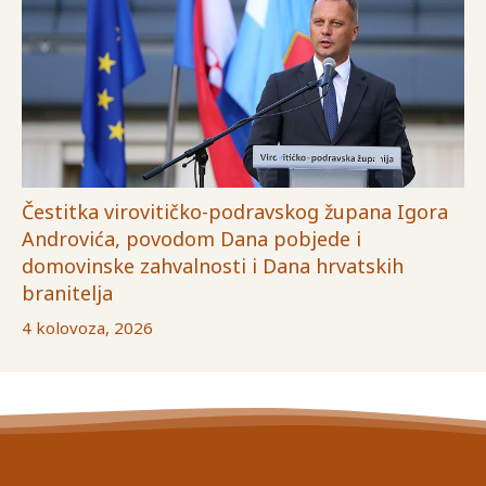
Čestitka virovitičko-podravskog župana Igora
Androvića, povodom Dana pobjede i
domovinske zahvalnosti i Dana hrvatskih
branitelja
4 kolovoza, 2026