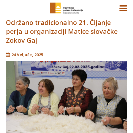
Održano tradicionalno 21. Čijanje
perja u organizaciji Matice slovačke
Zokov Gaj
24 Veljače, 2025