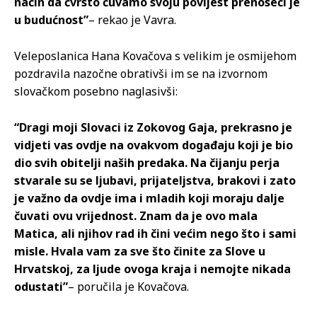
način da čvrsto čuvamo svoju povijest prenoseći je
u budućnost”
– rekao je Vavra.
Veleposlanica Hana Kovačova s velikim je osmijehom
pozdravila nazočne obrativši im se na izvornom
slovačkom posebno naglasivši:
“Dragi moji Slovaci iz Zokovog Gaja, prekrasno je
vidjeti vas ovdje na ovakvom događaju koji je bio
dio svih obitelji naših predaka. Na čijanju perja
stvarale su se ljubavi, prijateljstva, brakovi i zato
je važno da ovdje ima i mladih koji moraju dalje
čuvati ovu vrijednost. Znam da je ovo mala
Matica, ali njihov rad ih čini većim nego što i sami
misle. Hvala vam za sve što činite za Slove u
Hrvatskoj, za ljude ovoga kraja i nemojte nikada
odustati”
– poručila je Kovačova.