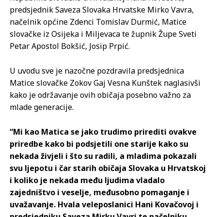
predsjednik Saveza Slovaka Hrvatske Mirko Vavra,
načelnik općine Zdenci Tomislav Durmić, Matice
slovačke iz Osijeka i Miljevaca te župnik Župe Sveti
Petar Apostol Bokšić, Josip Prpić.
U uvodu sve je nazočne pozdravila predsjednica
Matice slovačke Zokov Gaj Vesna Kunštek naglasivši
kako je održavanje ovih običaja posebno važno za
mlade generacije.
“Mi kao Matica se jako trudimo prirediti ovakve
priredbe kako bi podsjetili one starije kako su
nekada živjeli i što su radili, a mladima pokazali
svu ljepotu i čar starih običaja Slovaka u Hrvatskoj
i koliko je nekada među ljudima vladalo
zajedništvo i veselje, međusobno pomaganje i
uvažavanje. Hvala veleposlanici Hani Kovačovoj i
predsjedniku Saveza Mirku Vavri te načelniku