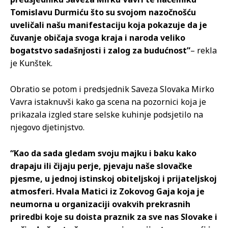
Tomislavu Durmiću što su svojom nazočnošću
uveličali našu manifestaciju koja pokazuje da je
čuvanje običaja svoga kraja i naroda veliko
bogatstvo sadašnjosti i zalog za budućnost”
– rekla
je Kunštek.
Obratio se potom i predsjednik Saveza Slovaka Mirko
Vavra istaknuvši kako ga scena na pozornici koja je
prikazala izgled stare selske kuhinje podsjetilo na
njegovo djetinjstvo.
“Kao da sada gledam svoju majku i baku kako
drapaju ili čijaju perje, pjevaju naše slovačke
pjesme, u jednoj istinskoj obiteljskoj i prijateljskoj
atmosferi. Hvala Matici iz Zokovog Gaja koja je
neumorna u organizaciji ovakvih prekrasnih
priredbi koje su doista praznik za sve nas Slovake i