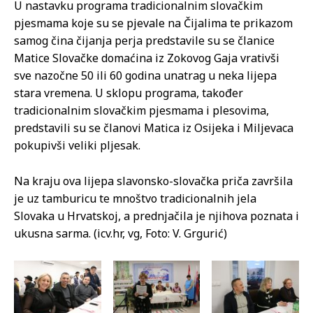
U nastavku programa tradicionalnim slovačkim
pjesmama koje su se pjevale na Čijalima te prikazom
samog čina čijanja perja predstavile su se članice
Matice Slovačke domaćina iz Zokovog Gaja vrativši
sve nazočne 50 ili 60 godina unatrag u neka lijepa
stara vremena. U sklopu programa, također
tradicionalnim slovačkim pjesmama i plesovima,
predstavili su se članovi Matica iz Osijeka i Miljevaca
pokupivši veliki pljesak.
Na kraju ova lijepa slavonsko-slovačka priča završila
je uz tamburicu te mnoštvo tradicionalnih jela
Slovaka u Hrvatskoj, a prednjačila je njihova poznata i
ukusna sarma. (icv.hr, vg, Foto: V. Grgurić)