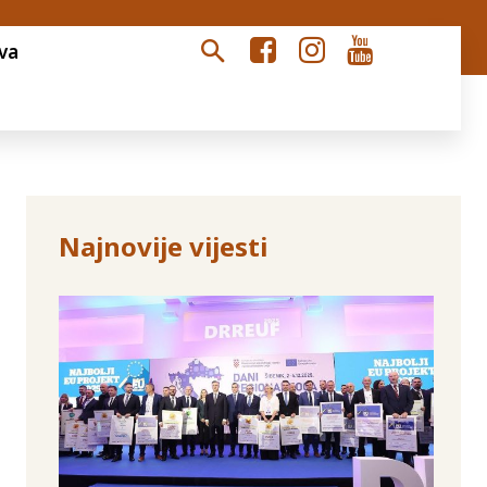
va
Najnovije vijesti