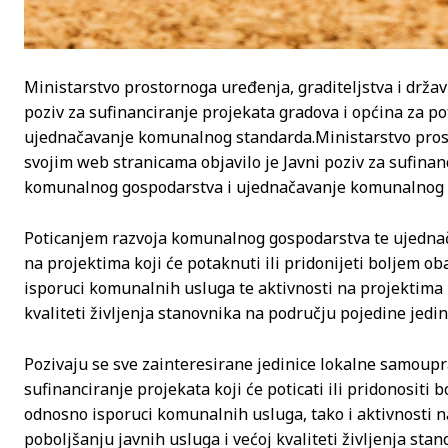
Ministarstvo prostornoga uređenja, graditeljstva i drža
poziv za sufinanciranje projekata gradova i općina za p
ujednačavanje komunalnog standarda.
Ministarstvo pros
svojim web stranicama objavilo je Javni poziv za sufinan
komunalnog gospodarstva i ujednačavanje komunalnog 
Poticanjem razvoja komunalnog gospodarstva te ujedna
na projektima koji će potaknuti ili pridonijeti boljem o
isporuci komunalnih usluga te aktivnosti na projektima k
kvaliteti življenja stanovnika na području pojedine jedi
Pozivaju se sve zainteresirane jedinice lokalne samoupra
sufinanciranje projekata koji će poticati ili pridonositi
odnosno isporuci komunalnih usluga, tako i aktivnosti na 
poboljšanju javnih usluga i većoj kvaliteti življenja sta