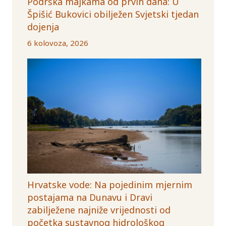
Podrška majkama od prvih dana: U
Špišić Bukovici obilježen Svjetski tjedan
dojenja
6 kolovoza, 2026
Hrvatske vode: Na pojedinim mjernim
postajama na Dunavu i Dravi
zabilježene najniže vrijednosti od
početka sustavnog hidrološkog