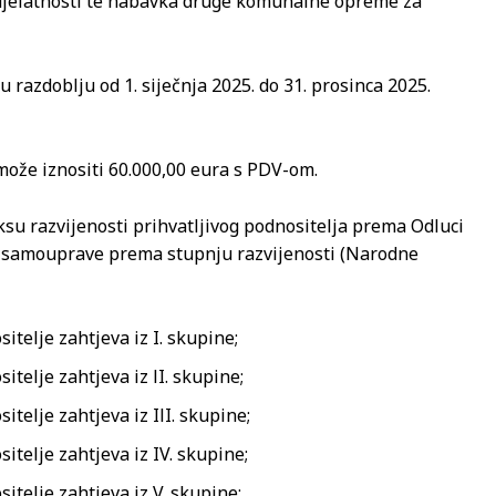
jelatnosti te nabavka druge komunalne opreme za
u razdoblju od 1. siječnja 2025. do 31. prosinca 2025.
može iznositi 60.000,00 eura s PDV-om.
ksu razvijenosti prihvatljivog podnositelja prema Odluci
e) samouprave prema stupnju razvijenosti (Narodne
telje zahtjeva iz I. skupine;
telje zahtjeva iz lI. skupine;
telje zahtjeva iz IlI. skupine;
itelje zahtjeva iz IV. skupine;
itelje zahtjeva iz V. skupine;