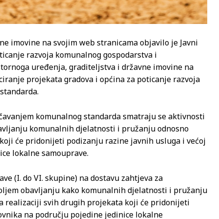
vne imovine na svojim web stranicama objavilo je Javni
oticanje razvoja komunalnog gospodarstva i
tornoga uređenja, graditeljstva i državne imovine na
ciranje projekata gradova i općina za poticanje razvoja
standarda.
čavanjem komunalnog standarda smatraju se aktivnosti
bavljanju komunalnih djelatnosti i pružanju odnosno
oji će pridonijeti podizanju razine javnih usluga i većoj
nice lokalne samouprave.
ve (I. do VI. skupine) na dostavu zahtjeva za
 boljem obavljanju kako komunalnih djelatnosti i pružanju
realizaciji svih drugih projekata koji će pridonijeti
novnika na području pojedine jedinice lokalne