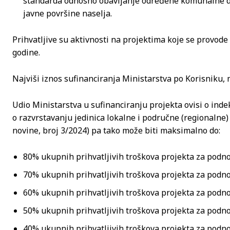
standarda odnosno obavljanje određene komunalne d
javne površine naselja.
Prihvatljive su aktivnosti na projektima koje se provode 
godine.
Najviši iznos sufinanciranja Ministarstva po Korisniku, 
Udio Ministarstva u sufinanciranju projekta ovisi o inde
o razvrstavanju jedinica lokalne i područne (regionaln
novine, broj 3/2024) pa tako može biti maksimalno do:
80% ukupnih prihvatljivih troškova projekta za podnosi
70% ukupnih prihvatljivih troškova projekta za podnosi
60% ukupnih prihvatljivih troškova projekta za podnosi
50% ukupnih prihvatljivih troškova projekta za podnos
40% ukupnih prihvatljivih troškova projekta za podnos