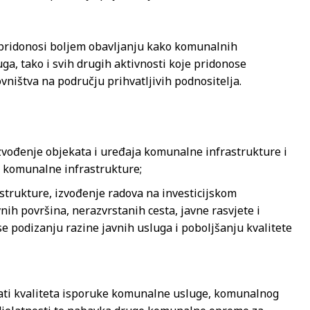
ili pridonosi boljem obavljanju kako komunalnih
ga, tako i svih drugih aktivnosti koje pridonose
ovništva na području prihvatljivih podnositelja.
zvođenje objekata i uređaja komunalne infrastrukture i
u komunalne infrastrukture;
strukture, izvođenje radova na investicijskom
ih površina, nerazvrstanih cesta, javne rasvjete i
se podizanju razine javnih usluga i poboljšanju kvalitete
ati kvaliteta isporuke komunalne usluge, komunalnog