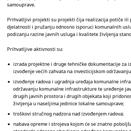
samouprave.
Prihvatljivi projekti su projekti čija realizacija potiče 
djelatnosti i pružanju odnosno isporuci komunalnih uslu
podizanju razine javnih usluga i kvalitete življenja stan
Prihvatljive aktivnosti su:
izrada projektne i druge tehničke dokumentacije za i
izvođenje većih zahvata na investicijskom održavanj
izvođenje radova i ugradnja uređaja komunalne infra
održavanju komunalne infrastrukture te uređenje javn
drugih javnih prostora i drugih objekata koji pridono
življenja u naseljima jedinice lokalne samouprave;
troškovi stručnog nadzora nad izvođenjem radova;
nabava opreme i strojeva kojom će se znatno poboljš