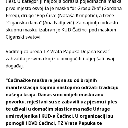
Ileš). U kategoriji najbolja odrasla pojedinačna maska
prvo mjesto osvojila je maska “dr. Grospička” (Gordana
Erceg), drugo “Pop Čira” (Nataša Krmpotić), a treće
“Ciganska dama” (Ana Fadljević). Za najbolju odraslu
skupnu masku izabran je KUD Čačinci pod maskom
Ciganski svatovi.
Voditeljica ureda TZ Vrata Papuka Dejana Kovač
zahvalila je svima koji su omogućili i uljepšali ovaj
događaj.
“Čačinačke maškare jedna su od brojnih
manifestacija kojima nastojimo održati tradiciju
našega kraja. Danas smo vidjeli maskiranu
povorku, mještani su se zabavili uz pjesmu i ples
te uživali u domaćim slasticama naše Udruge
umirovljenika i KUD-a Čačinci. U organizaciji su
pomogli i DVD Čačinci, TZ Vrata Papuka te