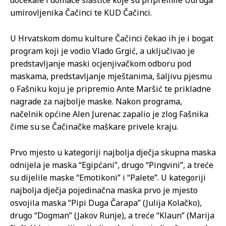
dočekale i domaće slastice koje su pripremile Udruga
umirovljenika Čačinci te KUD Čačinci.
U Hrvatskom domu kulture Čačinci čekao ih je i bogat
program koji je vodio Vlado Grgić, a uključivao je
predstavljanje maski ocjenjivačkom odboru pod
maskama, predstavljanje mještanima, šaljivu pjesmu
o Fašniku koju je pripremio Ante Maršić te prikladne
nagrade za najbolje maske. Nakon programa,
načelnik općine Alen Jurenac zapalio je zlog Fašnika
čime su se Čačinačke maškare privele kraju.
Prvo mjesto u kategoriji najbolja dječja skupna maska
odnijela je maska “Egipćani”, drugo “Pingvini”, a treće
su dijelile maske “Emotikoni” i “Palete”. U kategoriji
najbolja dječja pojedinačna maska prvo je mjesto
osvojila maska “Pipi Duga Čarapa” (Julija Kolačko),
drugo “Dogman” (Jakov Runje), a treće “Klaun” (Marija