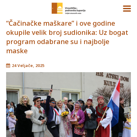
“Čačinačke maškare” i ove godine
okupile velik broj sudionika: Uz bogat
program odabrane su i najbolje
maske
24 Veljače, 2025