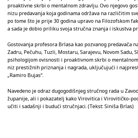
proaktivne skrbi o mentalnom zdravlju. Ovo njegovo gost
nizu predavanja koja godinama održava na različitim sve
po tome što je prije 30 godina upravo na Filozofskom fa
a sada je dobio priliku svoja stručna znanja i iskustva 
Gostovanja profesora Brlasa kao pozvanog predavača na c
Zadru, Pečuhu, Tuzli, Mostaru, Sarajevu, Novom Sadu, S
psihologijom ovisnosti i proaktivnom skrbi o mentalnom 
niz prestižnih priznanja i nagrada, uključujući i najpre
„Ramiro Bujas“.
Navedeno je odraz dugogodišnjeg stručnog rada u Zavodu
županije, ali i pokazatelj kako Virovitica i Virovitičko
učiti i sadašnji i budući stručnjaci. (Tekst: Siniša Brlas)