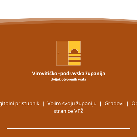
gitalni pristupnik
|
Volim svoju županiju
|
Gradovi
|
Op
stranice VPŽ