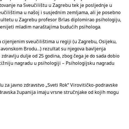
ovanje na Sveučilištu u Zagrebu tek je posljednje u
učilištima u našoj i susjednim zemljama, ali je posebno
kultetu u Zagrebu profesor Brlas diplomirao psihologiju,
prenijeti mladim naraštajima budućih psihologa.
ijenjenim sveučilištima u regiji (u Zagrebu, Osijeku,
lavonskom Brodu…) rezultat su njegova bavljenja
zdravlju dulje od 25 godina, zbog čega je do sada dobio
stižniju nagradu u psihologiji – Psihologijsku nagradu
 za javno zdravstvo „Sveti Rok“ Virovitičko-podravske
-podravska županija imaju vrsne stručnjake od kojih mogu