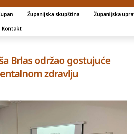
Župan
Županijska skupština
Županijska upra
Kontakt
iša Brlas održao gostujuće
mentalnom zdravlju