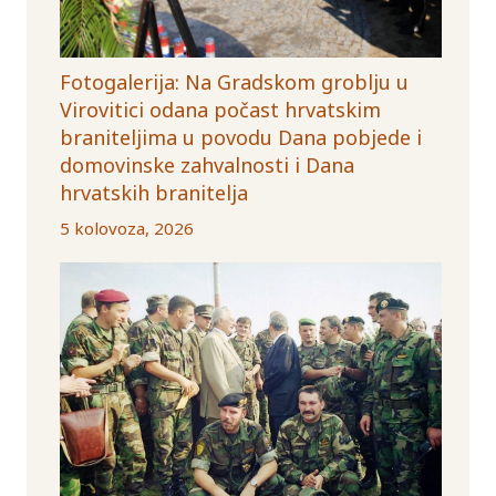
Fotogalerija: Na Gradskom groblju u
Virovitici odana počast hrvatskim
braniteljima u povodu Dana pobjede i
domovinske zahvalnosti i Dana
hrvatskih branitelja
5 kolovoza, 2026