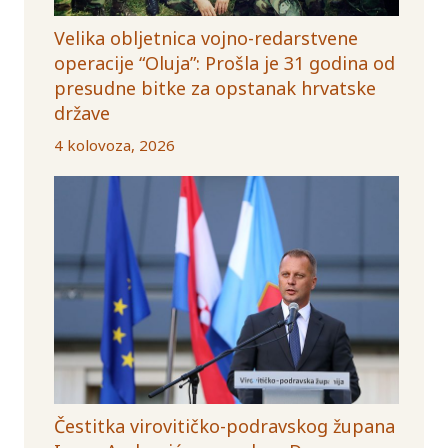
Velika obljetnica vojno-redarstvene
operacije “Oluja”: Prošla je 31 godina od
presudne bitke za opstanak hrvatske
države
4 kolovoza, 2026
Čestitka virovitičko-podravskog župana