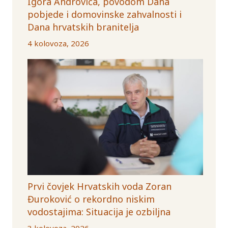
Igora Androvića, povodom Dana
pobjede i domovinske zahvalnosti i
Dana hrvatskih branitelja
4 kolovoza, 2026
Prvi čovjek Hrvatskih voda Zoran
Đuroković o rekordno niskim
vodostajima: Situacija je ozbiljna
3 kolovoza, 2026