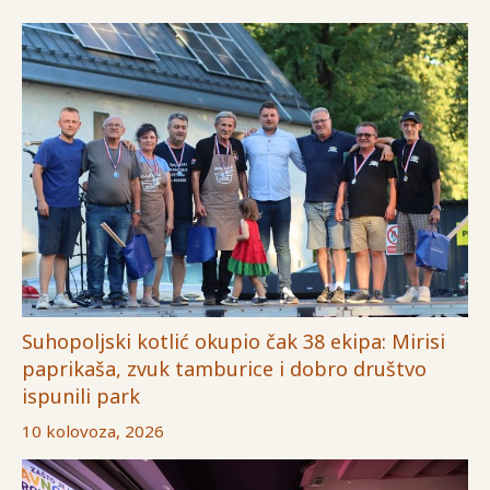
Suhopoljski kotlić okupio čak 38 ekipa: Mirisi
paprikaša, zvuk tamburice i dobro društvo
ispunili park
10 kolovoza, 2026