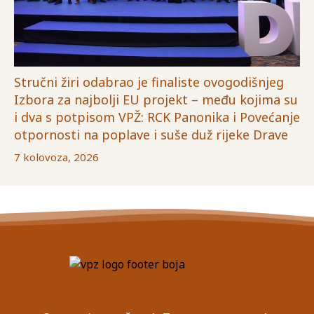
Stručni žiri odabrao je finaliste ovogodišnjeg
Izbora za najbolji EU projekt – među kojima su
i dva s potpisom VPŽ: RCK Panonika i Povećanje
otpornosti na poplave i suše duž rijeke Drave
7 kolovoza, 2026