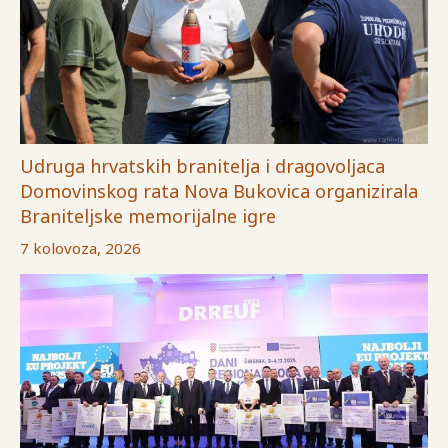
Udruga hrvatskih branitelja i dragovoljaca
Domovinskog rata Nova Bukovica organizirala
Braniteljske memorijalne igre
7 kolovoza, 2026