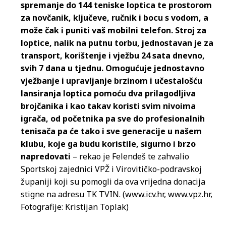
spremanje do 144 teniske loptica te prostorom
za novčanik, ključeve, ručnik i bocu s vodom, a
može čak i puniti vaš mobilni telefon. Stroj za
loptice, nalik na putnu torbu, jednostavan je za
transport, korištenje i vježbu 24 sata dnevno,
svih 7 dana u tjednu. Omogućuje jednostavno
vježbanje i upravljanje brzinom i učestalošću
lansiranja loptica pomoću dva prilagodljiva
brojčanika i kao takav koristi svim nivoima
igrača, od početnika pa sve do profesionalnih
tenisača pa će tako i sve generacije u našem
klubu, koje ga budu koristile, sigurno i brzo
napredovati
– rekao je Felendeš te zahvalio
Sportskoj zajednici VPŽ i Virovitičko-podravskoj
županiji koji su pomogli da ova vrijedna donacija
stigne na adresu TK TVIN. (www.icv.hr, www.vpz.hr,
Fotografije: Kristijan Toplak)