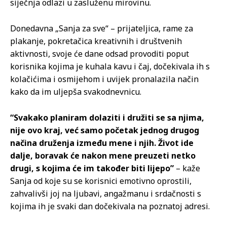
siječnja odlazi u zasluženu mirovinu.
Donedavna „Sanja za sve“ – prijateljica, rame za
plakanje, pokretačica kreativnih i društvenih
aktivnosti, svoje će dane odsad provoditi poput
korisnika kojima je kuhala kavu i čaj, dočekivala ih s
kolačićima i osmijehom i uvijek pronalazila način
kako da im uljepša svakodnevnicu.
“Svakako planiram dolaziti i družiti se sa njima,
nije ovo kraj, već samo početak jednog drugog
načina druženja između mene i njih. Život ide
dalje, boravak će nakon mene preuzeti netko
drugi, s kojima će im također biti lijepo”
– kaže
Sanja od koje su se korisnici emotivno oprostili,
zahvalivši joj na ljubavi, angažmanu i srdačnosti s
kojima ih je svaki dan dočekivala na poznatoj adresi.