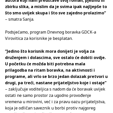
autora koji nam predstave svoj roman, pjesmu ili
zbirku slika, a mislim da je svima ipak najljepše to
što smo uvijek skupa i što sve zajedno prolazimo”
– smatra Sanja.
Podsjećamo, program Dnevnog boravka GDCK-a
Virovitica za korisnike je besplatan.
“Jedino što korisnik mora donijeti je volja za
druženjem i dolascima, sve ostalo će dobiti ovdje.
U početku će možda biti potrebna mala
prilagodba na ritam boravka, na aktivnosti i
programe, ali vrlo se brzo jedan dolazak pretvori u
drugi, pa treći, nastane prijateljstvo koje i ostaje”
– zaključuje voditeljica s nadom da će boravak uvijek
ostati ne samo prostor za ugodno provođenje
vremena u mirovini, već i za pravu oazu prijateljstva,
koja je odličan saveznik u borbi protiv najgoreg