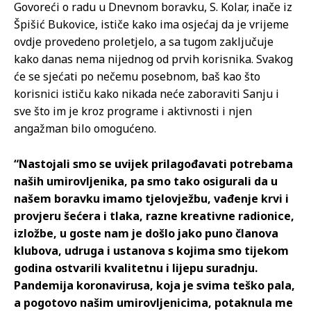
Govoreći o radu u Dnevnom boravku, S. Kolar, inače iz
Špišić Bukovice, ističe kako ima osjećaj da je vrijeme
ovdje provedeno proletjelo, a sa tugom zaključuje
kako danas nema nijednog od prvih korisnika. Svakog
će se sjećati po nečemu posebnom, baš kao što
korisnici ističu kako nikada neće zaboraviti Sanju i
sve što im je kroz programe i aktivnosti i njen
angažman bilo omogućeno.
“Nastojali smo se uvijek prilagođavati potrebama
naših umirovljenika, pa smo tako osigurali da u
našem boravku imamo tjelovježbu, vađenje krvi i
provjeru šećera i tlaka, razne kreativne radionice,
izložbe, u goste nam je došlo jako puno članova
klubova, udruga i ustanova s kojima smo tijekom
godina ostvarili kvalitetnu i lijepu suradnju.
Pandemija koronavirusa, koja je svima teško pala,
a pogotovo našim umirovljenicima, potaknula me