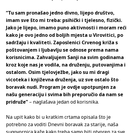
“Tu sam pronašao jedno divno, lijepo društvo,
imam sve što mi treba: psihički i tjelesno, fizički.
Jako je lijepo, imamo puno aktivnosti i moram reći
kako je ovo jedno od boljih mjesta u Virovitici, po
sadržaju i kvaliteti. Zaposlenici Crvenog križa s
poštovanjem i ljubavlju se odnose prema nama
korisnicima. Zahvaljujem Sanji na svim godinama
kroz koje nas je vodila, na druženju, putovanjima i
ostalom. Osim tjelovježbe, jako su mi dragi
vicoteka i književna druženja, uz sve ostalo što
boravak nudi. Program je ovdje upotpunjen za
našu generaciju i svima bih preporučio da nam se
pridruže”
– naglašava jedan od korisnika.
Na upit kako bi u kratkim crtama opisala što je
potrebno za voditi Dnevni boravak za starije, naša
sugovornica kaže kako treba samo biti otvoren za sve