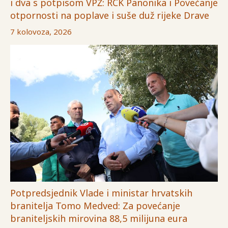
i dva s potpisom VPŽ: RCK Panonika i Povećanje
otpornosti na poplave i suše duž rijeke Drave
7 kolovoza, 2026
Potpredsjednik Vlade i ministar hrvatskih
branitelja Tomo Medved: Za povećanje
braniteljskih mirovina 88,5 milijuna eura