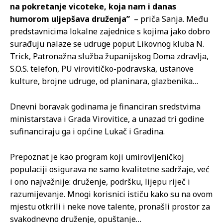
na pokretanje vicoteke, koja nam i danas
humorom uljepšava druženja”
– priča Sanja. Među
predstavnicima lokalne zajednice s kojima jako dobro
surađuju nalaze se udruge poput Likovnog kluba N.
Trick, Patronažna služba županijskog Doma zdravlja,
S.O.S. telefon, PU virovitičko-podravska, ustanove
kulture, brojne udruge, od planinara, glazbenika…
Dnevni boravak godinama je financiran sredstvima
ministarstava i Grada Virovitice, a unazad tri godine
sufinanciraju ga i općine Lukač i Gradina.
Prepoznat je kao program koji umirovljeničkoj
populaciji osigurava ne samo kvalitetne sadržaje, već
i ono najvažnije: druženje, podršku, lijepu riječ i
razumijevanje. Mnogi korisnici ističu kako su na ovom
mjestu otkrili i neke nove talente, pronašli prostor za
svakodnevno druženje, opuštanje…