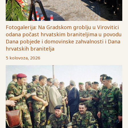
Fotogalerija: Na Gradskom groblju u Virovitici
odana počast hrvatskim braniteljima u povodu
Dana pobjede i domovinske zahvalnosti i Dana
hrvatskih branitelja
5 kolovoza, 2026