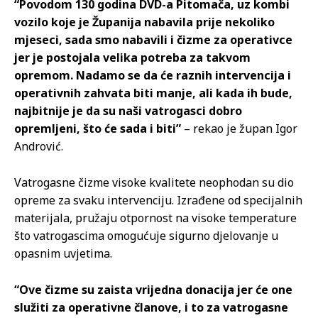
“Povodom 130 godina DVD-a Pitomača, uz kombi
vozilo koje je Županija nabavila prije nekoliko
mjeseci, sada smo nabavili i čizme za operativce
jer je postojala velika potreba za takvom
opremom. Nadamo se da će raznih intervencija i
operativnih zahvata biti manje, ali kada ih bude,
najbitnije je da su naši vatrogasci dobro
opremljeni, što će sada i biti”
– rekao je župan Igor
Andrović.
Vatrogasne čizme visoke kvalitete neophodan su dio
opreme za svaku intervenciju. Izrađene od specijalnih
materijala, pružaju otpornost na visoke temperature
što vatrogascima omogućuje sigurno djelovanje u
opasnim uvjetima.
“Ove čizme su zaista vrijedna donacija jer će one
služiti za operativne članove, i to za vatrogasne