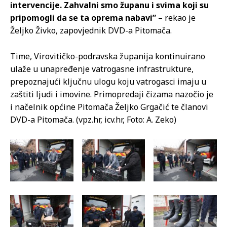
intervencije. Zahvalni smo županu i svima koji su
pripomogli da se ta oprema nabavi”
– rekao je
Željko Živko, zapovjednik DVD-a Pitomača.
Time, Virovitičko-podravska županija kontinuirano
ulaže u unapređenje vatrogasne infrastrukture,
prepoznajući ključnu ulogu koju vatrogasci imaju u
zaštiti ljudi i imovine. Primopredaji čizama nazočio je
i načelnik općine Pitomača Željko Grgačić te članovi
DVD-a Pitomača. (vpz.hr, icv.hr, Foto: A. Zeko)