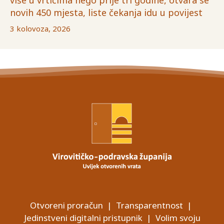
više u vrtićima nego prije tri godine, otvara se
novih 450 mjesta, liste čekanja idu u povijest
3 kolovoza, 2026
Otvoreni proračun
|
Transparentnost
|
Jedinstveni digitalni pristupnik
|
Volim svoju