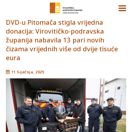
DVD-u Pitomača stigla vrijedna
donacija: Virovitičko-podravska
županija nabavila 13 pari novih
čizama vrijednih više od dvije tisuće
eura
11 Siječnja, 2025