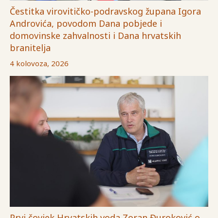
Čestitka virovitičko-podravskog župana Igora
Androvića, povodom Dana pobjede i
domovinske zahvalnosti i Dana hrvatskih
branitelja
4 kolovoza, 2026
Prvi čovjek Hrvatskih voda Zoran Đuroković o