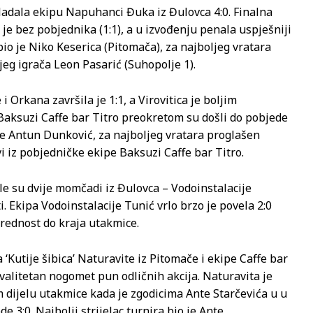
ladala ekipu Napuhanci Đuka iz Đulovca 4:0. Finalna
je bez pobjednika (1:1), a u izvođenju penala uspješniji
 bio je Niko Keserica (Pitomača), za najboljeg vratara
ljeg igrača Leon Pasarić (Suhopolje 1).
 Orkana završila je 1:1, a Virovitica je boljim
Baksuzi Caffe bar Titro preokretom su došli do pobjede
 je Antun Dunković, za najboljeg vratara proglašen
i iz pobjedničke ekipe Baksuzi Caffe bar Titro.
le su dvije momčadi iz Đulovca – Vodoinstalacije
. Ekipa Vodoinstalacije Tunić vrlo brzo je povela 2:0
prednost do kraja utakmice.
‘Kutije šibica’ Naturavite iz Pitomače i ekipe Caffe bar
valitetan nogomet pun odličnih akcija. Naturavita je
om dijelu utakmice kada je zgodicima Ante Starčevića u u
e 3:0. Najbolji strijelac turnira bio je Ante