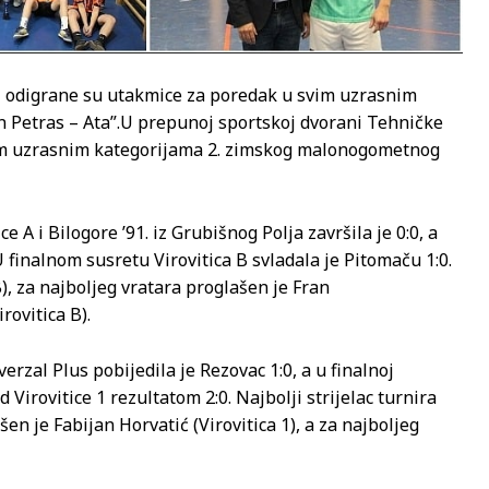
ci odigrane su utakmice za poredak u svim uzrasnim
 Petras – Ata”.
U prepunoj sportskoj dvorani Tehničke
svim uzrasnim kategorijama 2. zimskog malonogometnog
A i Bilogore ’91. iz Grubišnog Polja završila je 0:0, a
U finalnom susretu Virovitica B svladala je Pitomaču 1:0.
B), za najboljeg vratara proglašen je Fran
rovitica B).
erzal Plus pobijedila je Rezovac 1:0, a u finalnoj
 Virovitice 1 rezultatom 2:0. Najbolji strijelac turnira
en je Fabijan Horvatić (Virovitica 1), a za najboljeg