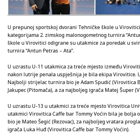
U prepunoj sportskoj dvorani Tehničke škole u Viroviti
kategorijama 2. zimskog malonogometnog turnira “Antun
škole u Virovitici odigrane su utakmice za poredak u 
turnira “Antun Petras – Ata”.
U uzrastu U-11 utakmica za treće mjesto između Virovitice 
nakon lutrije penala uspješnija je bila ekipa Virovitice. 
Najbolji strijelac turnira bio je Adam Spudić (Virovitica 
Jakupec (Pitomača), a za najboljeg igrača Matej Šuper (Vi
U uzrastu U-13 u utakmici za treće mjesto Virovitica Univ
utakmici Virovitica Caffe bar Tommy Voćin bila je bolja od
bio je Mateo Šegić (Rezovac), za najboljeg vratara proglaš
igrača Luka Huđ (Virovitica Caffe bar Tommy Voćin).