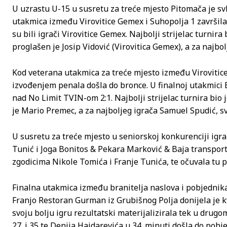
U uzrastu U-15 u susretu za treće mjesto Pitomača je sv
utakmica između Virovitice Gemex i Suhopolja 1 završila 
su bili igrači Virovitice Gemex. Najbolji strijelac turnira
proglašen je Josip Vidović (Virovitica Gemex), a za najbo
Kod veterana utakmica za treće mjesto između Virovitice i
izvođenjem penala došla do bronce. U finalnoj utakmici 
nad No Limit TVIN-om 2:1. Najbolji strijelac turnira bio
je Mario Premec, a za najboljeg igrača Samuel Spudić, sv
U susretu za treće mjesto u seniorskoj konkurenciji igra
Tunić i Joga Bonitos & Pekara Marković & Baja transporti
zgodicima Nikole Tomića i Franje Tunića, te očuvala tu 
Finalna utakmica između branitelja naslova i pobjednika 
Franjo Restoran Gurman iz Grubišnog Polja donijela je k
svoju bolju igru rezultatski materijalizirala tek u drug
27. i 35 te Denija Hajdarevića u 34. minuti došla do pobjed