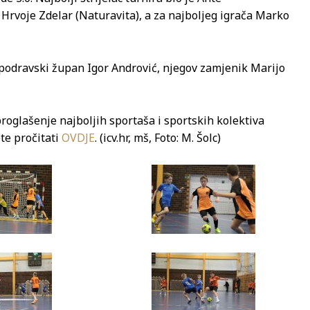
e Hrvoje Zdelar (Naturavita), a za najboljeg igrača Marko
o-podravski župan Igor Andrović, njegov zamjenik Marijo
proglašenje najboljih sportaša i sportskih kolektiva
te pročitati
OVDJE
. (icv.hr, mš, Foto: M. Šolc)