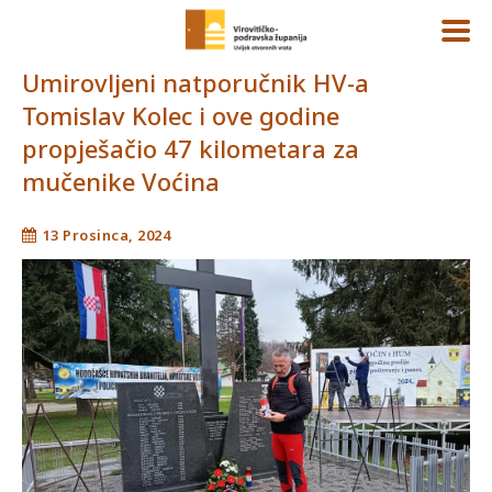
Umirovljeni natporučnik HV-a
Tomislav Kolec i ove godine
propješačio 47 kilometara za
mučenike Voćina
13 Prosinca, 2024