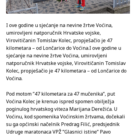
I ove godine u sjećanje na nevine žrtve Voćina,
umirovljeni natporučnik Hrvatske vojske,
Virovitičanin Tomislav Kolec, propješačio je 47
kilometara – od Lončarice do Voćina.
I ove godine u
sjećanje na nevine žrtve Voćina, umirovljeni
natporučnik Hrvatske vojske, Virovitičanin Tomislav
Kolec, propješačio je 47 kilometara – od Lončarice do
Voćina.
Pod motom ”47 kilometara za 47 mučenika”, put
Voćina Kolec je krenuo ispred spomen obilježja
poginulog hrvatskog viteza Marijana Derežića. U
Voćinu, kod spomenika Voćinskim žrtvama, dočekali
su ga općinski načelnik Predrag Filić, predsjednik
Udruge maratonaca VPŽ ”Glasnici istine” Pavo