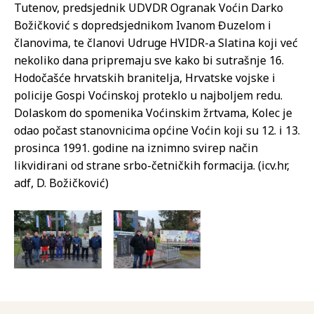
Tutenov, predsjednik UDVDR Ogranak Voćin Darko
Božičković s dopredsjednikom Ivanom Đuzelom i
članovima, te članovi Udruge HVIDR-a Slatina koji već
nekoliko dana pripremaju sve kako bi sutrašnje 16.
Hodočašće hrvatskih branitelja, Hrvatske vojske i
policije Gospi Voćinskoj proteklo u najboljem redu.
Dolaskom do spomenika Voćinskim žrtvama, Kolec je
odao počast stanovnicima općine Voćin koji su 12. i 13.
prosinca 1991. godine na iznimno svirep način
likvidirani od strane srbo-četničkih formacija. (icv.hr,
adf, D. Božičković)