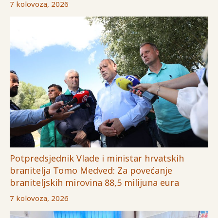
7 kolovoza, 2026
Potpredsjednik Vlade i ministar hrvatskih
branitelja Tomo Medved: Za povećanje
braniteljskih mirovina 88,5 milijuna eura
7 kolovoza, 2026