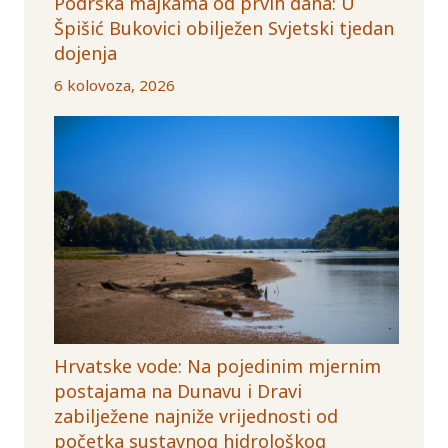
Podrška majkama od prvih dana: U
Špišić Bukovici obilježen Svjetski tjedan
dojenja
6 kolovoza, 2026
Hrvatske vode: Na pojedinim mjernim
postajama na Dunavu i Dravi
zabilježene najniže vrijednosti od
početka sustavnog hidrološkog