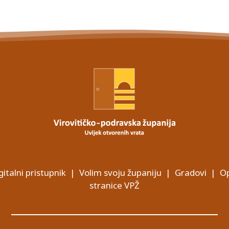
gitalni pristupnik
|
Volim svoju županiju
|
Gradovi
|
Op
stranice VPŽ