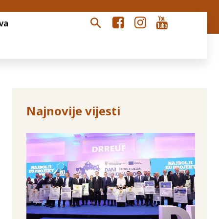
va
Najnovije vijesti