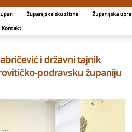
Župan
Županijska skupština
Županijska upra
Kontakt
bričević i državni tajnik
irovitičko-podravsku županiju