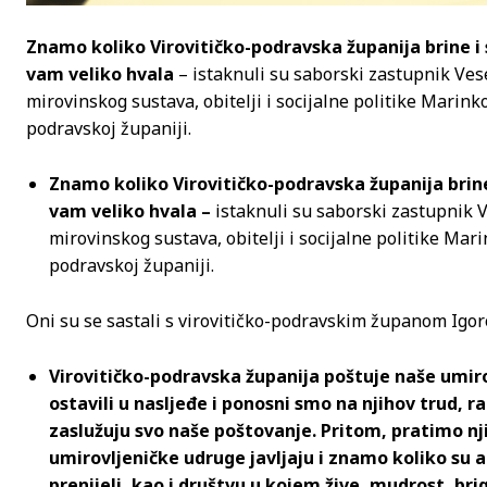
Znamo koliko Virovitičko-podravska županija brine i 
vam veliko hvala
– istaknuli su saborski zastupnik Vese
mirovinskog sustava, obitelji i socijalne politike Mari
podravskoj županiji.
Znamo koliko Virovitičko-podravska županija brine
vam veliko hvala –
istaknuli su saborski zastupnik V
mirovinskog sustava, obitelji i socijalne politike Ma
podravskoj županiji.
Oni su se sastali s virovitičko-podravskim županom Igoro
Virovitičko-podravska županija poštuje naše umi
ostavili u nasljeđe i ponosni smo na njihov trud, 
zaslužuju svo naše poštovanje. Pritom, pratimo nj
umirovljeničke udruge javljaju i znamo koliko su a
prenijeli, kao i društvu u kojem žive, mudrost, bri