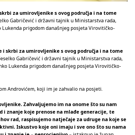
skrbi za umirovljenike s ovog područja i na tome
lko Gabričević i državni tajnik u Ministarstva rada,
nko Lukenda prigodom današnjeg posjeta Virovitičko-
 i skrbi za umirovljenike s ovog područja i na tome
eselko Gabričević i državni tajnik u Ministarstva rada,
rinko Lukenda prigodom današnjeg posjeta Virovitičko-
m Androvićem, koji im je zahvalio na posjeti.
rovljenike. Zahvaljujemo im na onome što su nam
rad i znanje koje prenose na mlađe generacije, te
ihov rad, raspisujemo natječaje za udruge na koje se
ktivni. Iskustvo koje oni imaju i sve ono što su nama
gu i znanje je – neprocjenjivo
– istaknuo je župan