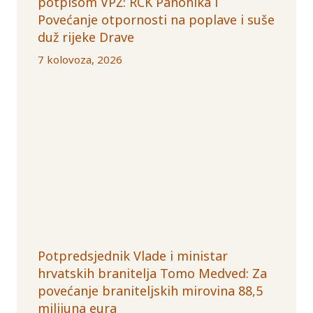
potpisom VPŽ: RCK Panonika i
Povećanje otpornosti na poplave i suše
duž rijeke Drave
7 kolovoza, 2026
Potpredsjednik Vlade i ministar
hrvatskih branitelja Tomo Medved: Za
povećanje braniteljskih mirovina 88,5
milijuna eura