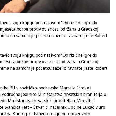
stavio svoju knjigu pod nazivom “Od rizične igre do
mjeseca borbe protiv ovisnosti održana u Gradskoj
očnima na samom je početku zaželio ravnatelj iste Robert
stavio svoju knjigu pod nazivom “Od rizične igre do
mjeseca borbe protiv ovisnosti održana u Gradskoj
očnima na samom je početku zaželio ravnatelj iste Robert
lnika PU virovitičko-podravske Marcela Štroka i
a Područne jedinice Ministarstva hrvatskih branitelja u
edu Ministarstva hrvatskih branitelja u Virovitici
ce Ivančica Fett – Škvarić, načelnik Općine Lukač Đuro
Martina Bunić, predstavnici odgojno-obrazovnih