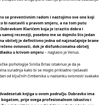
mo se preventivnim radom i nastojimo sve one koji
ako bi nastavili u pravom smjeru, a na tom putu
 Dubravkom Klarićem koja je izrazito dobra i
 u samoj recenziji, posebno me se dojmilo što jedan
na obitelj je definitivno jedna od najznačajnije brane
rečeno ovisnosti, dok je disfunkcionalna obitelj
 odlasku u krivom smjeru
– naglasio je Venus.
ničke psihologije Siniša Brlas istaknuo je da je
lna suradnja kako bi se moglo prikladno rješavati
dan od ključnih čimbenika u nastanku ovisnosti svakako
o dvadesetak knjiga u ovom području. Dubravko ima
m bogatom, prije svega profesionalnom iskustvu i