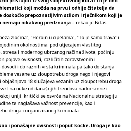
čio pristupiti iz svog subjektivnog kuta i to je ono
oblematici koji možda na prvu i odbije čitatelja da
 doskočio prepoznatljivim stilom i rječnikom koji je
čju nemaju nikakvog predznanja
– rekao je Brlas.
epeza zločina”, “Heroin u cipelama”, “To je samo trava” i
ojedinim okolnostima, pod utjecajem vlastitog
, stresa i modernog ubrzanog načina života, počinju
n pojave ovisnosti, različitih zdravstvenih i
dovodi i do raznih vrsta kriminala pa tako do stanja
obleme vezane uz zloupotrebu droga nego i njegovi
ra i objašnjava 18 slučajeva vezanih uz zloupotrebu droga
osvrt na neke od današnjih trendova narko scene i
koj uniji, kritički se osvrće na Nacionalnu strategiju
odine te naglašava važnost prevencije, kao i
be droga i organiziranog kriminala.
kao i ponašajne ovisnosti poput kocke. Droga je kao