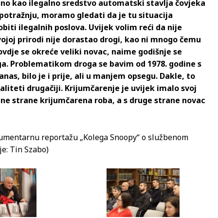
 no kao ilegalno sredstvo automatski stavlja čovjeka
potražnju, moramo gledati da je tu situacija
biti ilegalnih poslova. Uvijek volim reći da nije
ojoj prirodi nije dorastao drogi, kao ni mnogo čemu
vdje se okreće veliki novac, naime godišnje se
oga. Problematikom droga se bavim od 1978. godine s
anas, bilo je i prije, ali u manjem opsegu. Dakle, to
daliteti drugačiji. Krijumčarenje je uvijek imalo svoj
edne strane krijumčarena roba, a s druge strane novac
okumentarnu reportažu „Kolega Snoopy“ o službenom
je: Tin Szabo)