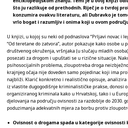
enciklopedijskom znanju. Temi je u ovoj knjizi odlu
što ju razlikuje od prethodnih. Riječ je o tvrdoj pr
konzumira ovakvu literaturu, ali Dubravko je tome
vrlo bogat i razumljiv i onima koji u ovom podru
U knjizi, u kojoj su neki od podnaslova “Prljavi novac i l
“Od teretane do zatvora”, autor pokazuje kako osobe u p
društvenog okruženja, vršnjaka (u slučaju mladih osoba)
posezati za drogom i upuštati se u rizične situacije. Nako
psihosocijalnih problema, zloupotreba droga neizbježno 
krajnjeg očaja nije doveden samo pojedinac koji ima pr
najbliži. Klarić konkretno i realistično opisuje, analizi
iz vlastite dugogodišnje kriminalističke prakse, donosi 
organiziranog kriminala kako u Hrvatskoj, tako i u Europs
djelovanja na području ovisnosti za razdoblje do 2030. g
poduzimanja adekvatnih mjera za borbu protiv zloupotre
Ovisnost o drogama spada u kategorije ovisnosti 