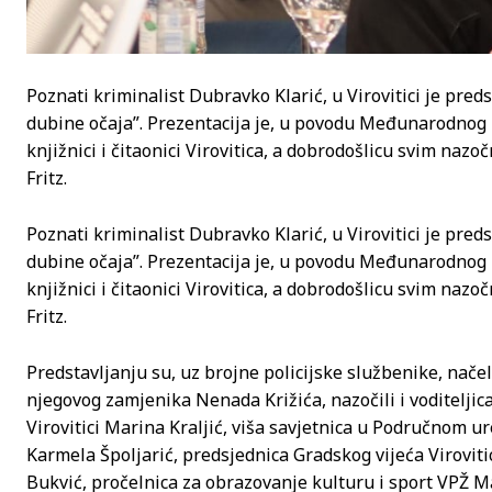
Poznati kriminalist Dubravko Klarić, u Virovitici je pred
dubine očaja”. Prezentacija je, u povodu Međunarodnog 
knjižnici i čitaonici Virovitica, a dobrodošlicu svim naz
Fritz.
Poznati kriminalist Dubravko Klarić, u Virovitici je pred
dubine očaja”. Prezentacija je, u povodu Međunarodnog 
knjižnici i čitaonici Virovitica, a dobrodošlicu svim naz
Fritz.
Predstavljanju su, uz brojne policijske službenike, nače
njegovog zamjenika Nenada Križića, nazočili i voditeljic
Virovitici Marina Kraljić, viša savjetnica u Područnom ur
Karmela Špoljarić, predsjednica Gradskog vijeća Viroviti
Bukvić, pročelnica za obrazovanje kulturu i sport VPŽ 