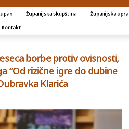
Župan
Županijska skupština
Županijska upra
Kontakt
ca borbe protiv ovisnosti,
iga “Od rizične igre do dubine
 Dubravka Klarića