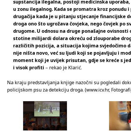
supstancija ilegalna, postoji medicinska uporaba,
u zonu ilegalnog. Kada se promatra kroz ponudu i 
drugačija kada je u pitanju stjecanje financijske do
droga ono što ugrožava čovjeka, nego čovjek po sv
drugome. U odnosu na druge ponašajne ovisnosti o
stotine milijardi dolara okreću od zlouporabe dr
različitih pozicija, a situacija kojima svjedočimo d
nije ništa novo, već su ljudi koji se pojavljuju i mo
moment koji je uvijek prisutan, gdje se kreće s j
i visok profiti
– rekao je Klarić.
Na kraju predstavljanja knjige nazočni su pogledali d
policijskom psu za detekciju droga. (www.icv.hr, Fotografi