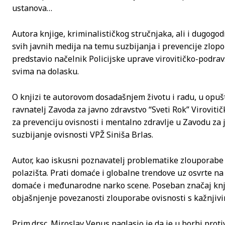
ustanova…
Autora knjige, kriminalističkog stručnjaka, ali i dugogo
svih javnih medija na temu suzbijanja i prevencije zlop
predstavio načelnik Policijske uprave virovitičko-podravs
svima na dolasku.
O knjizi te autorovom dosadašnjem životu i radu, u opuš
ravnatelj Zavoda za javno zdravstvo “Sveti Rok” Viroviti
za prevenciju ovisnosti i mentalno zdravlje u Zavodu za 
suzbijanje ovisnosti VPŽ Siniša Brlas.
Autor, kao iskusni poznavatelj problematike zlouporabe d
polazišta. Prati domaće i globalne trendove uz osvrte na 
domaće i međunarodne narko scene. Poseban značaj knjizi
objašnjenje povezanosti zlouporabe ovisnosti s kažnjiv
Prim.dr.sc. Miroslav Venus naglasio je da je u borbi pro