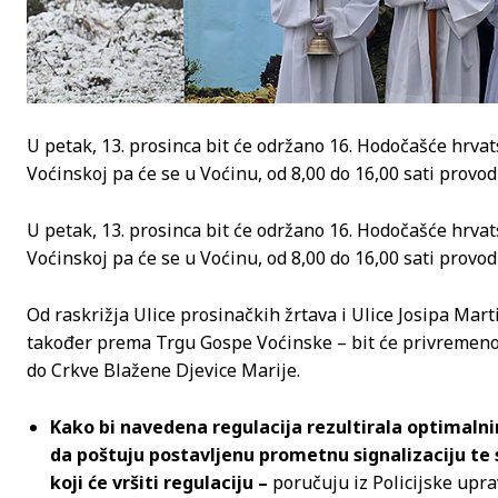
U petak, 13. prosinca bit će održano 16. Hodočašće hrvats
Voćinskoj pa će se u Voćinu, od 8,00 do 16,00 sati provo
U petak, 13. prosinca bit će održano 16. Hodočašće hrvats
Voćinskoj pa će se u Voćinu, od 8,00 do 16,00 sati provo
Od raskrižja Ulice prosinačkih žrtava i Ulice Josipa Mar
također prema Trgu Gospe Voćinske – bit će privremeno 
do Crkve Blažene Djevice Marije.
Kako bi navedena regulacija rezultirala optimaln
da poštuju postavljenu prometnu signalizaciju te s
koji će vršiti regulaciju –
poručuju iz Policijske upra