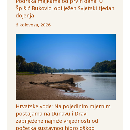
Podrška majkama od prvih dana: U
Špišić Bukovici obilježen Svjetski tjedan
dojenja
6 kolovoza, 2026
Hrvatske vode: Na pojedinim mjernim
postajama na Dunavu i Dravi
zabilježene najniže vrijednosti od
početka sustavnog hidrološkog