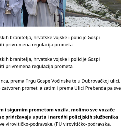
kih branitelja, hrvatske vojske i policije Gospi
diti privremena regulacija prometa.
kih branitelja, hrvatske vojske i policije Gospi
diti privremena regulacija prometa.
tinca, prema Trgu Gospe Voćinske te u Dubrovačkoj ulici,
zatvoren promet, a zatim i prema Ulici Prebenda pa sve
im i sigurnim prometom vozila, molimo sve vozače
e pridržavaju uputa i naredbi policijskih službenika
ve virovitičko-podravske. (PU virovitičko-podravska,