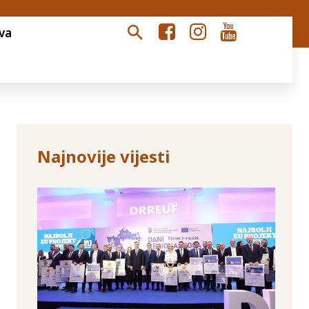
va
Najnovije vijesti