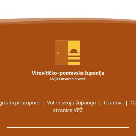
gitalni pristupnik
|
Volim svoju županiju
|
Gradovi
|
Op
stranice VPŽ