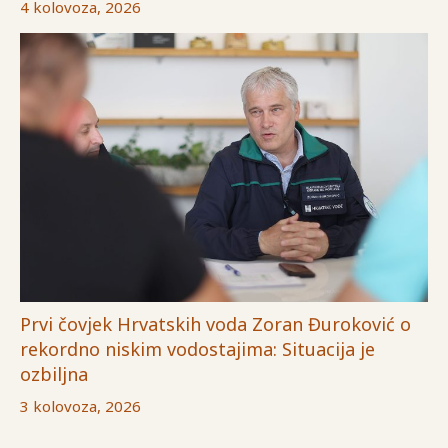
4 kolovoza, 2026
Prvi čovjek Hrvatskih voda Zoran Đuroković o
rekordno niskim vodostajima: Situacija je
ozbiljna
3 kolovoza, 2026