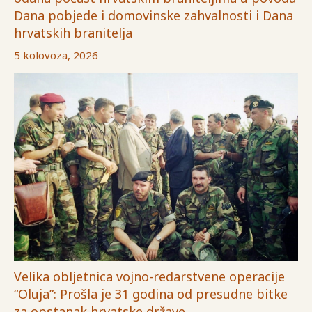
Dana pobjede i domovinske zahvalnosti i Dana
hrvatskih branitelja
5 kolovoza, 2026
Velika obljetnica vojno-redarstvene operacije
“Oluja”: Prošla je 31 godina od presudne bitke
za opstanak hrvatske države