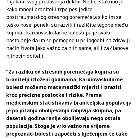
Tijekom svog predavanja doktor Nedić istaknuo je
kako mnogi branitelji trpe posljedice
posttraumatskog stresnog poremećaja s kojim se
teško nose, poneki su razvili i različite tegobe među
kojima i kardiovaskularne bolesti pa je svako
nastojanje da im se pomogne u prilagodbi na zdraviji
način života jako važno za njih same, ali i za članove
njihovih obitelji.
“Za razliku od stresnih poremećaja kojima su
branitelji izloženi godinama, kardiovaskularne
bolesti možemo matematički mjeriti i izraziti
kroz precizne postotke i rizike. Prema
medicinskim statistikama braniteljska populacija
je po pitanju obolijevanja ranjivija skupina, pa
desetak godina ranije obolijevaju nego ostala
populacije. Stoga je vrlo važno na vrijeme
prepoznati bolest i započeti s liječenjem te tako