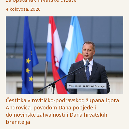
4 kolovoza, 2026
Čestitka virovitičko-podravskog župana Igora
Androvića, povodom Dana pobjede i
domovinske zahvalnosti i Dana hrvatskih
branitelja