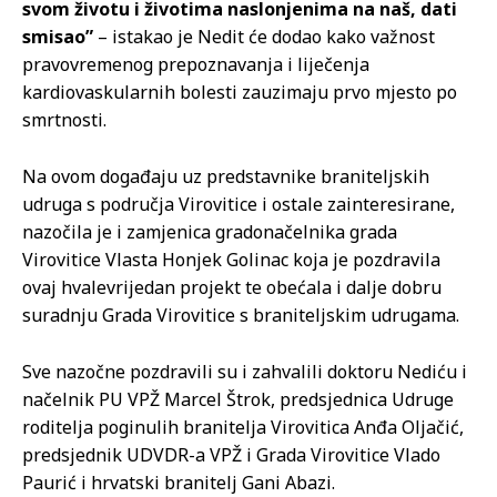
svom životu i životima naslonjenima na naš, dati
smisao”
– istakao je Nedit će dodao kako važnost
pravovremenog prepoznavanja i liječenja
kardiovaskularnih bolesti zauzimaju prvo mjesto po
smrtnosti.
Na ovom događaju uz predstavnike braniteljskih
udruga s područja Virovitice i ostale zainteresirane,
nazočila je i zamjenica gradonačelnika grada
Virovitice Vlasta Honjek Golinac koja je pozdravila
ovaj hvalevrijedan projekt te obećala i dalje dobru
suradnju Grada Virovitice s braniteljskim udrugama.
Sve nazočne pozdravili su i zahvalili doktoru Nediću i
načelnik PU VPŽ Marcel Štrok, predsjednica Udruge
roditelja poginulih branitelja Virovitica Anđa Oljačić,
predsjednik UDVDR-a VPŽ i Grada Virovitice Vlado
Paurić i hrvatski branitelj Gani Abazi.