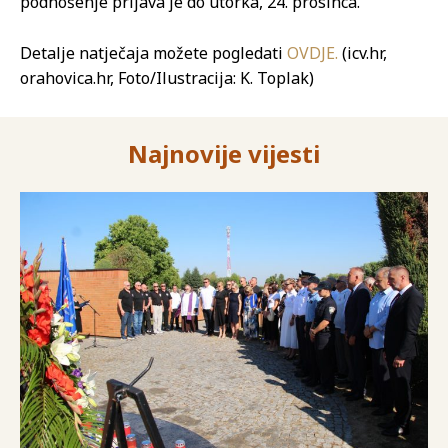
podnošenje prijava je do utorka, 24. prosinca.
Detalje natječaja možete pogledati
OVDJE.
(icv.hr,
orahovica.hr, Foto/Ilustracija: K. Toplak)
Najnovije vijesti