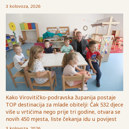
3 kolovoza, 2026
Kako Virovitičko-podravska županija postaje
TOP destinacija za mlade obitelji: Čak 532 djece
više u vrtićima nego prije tri godine, otvara se
novih 450 mjesta, liste čekanja idu u povijest
3 kolovoza, 2026