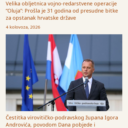
Velika obljetnica vojno-redarstvene operacije
“Oluja”: Prošla je 31 godina od presudne bitke
za opstanak hrvatske države
4 kolovoza, 2026
Čestitka virovitičko-podravskog župana Igora
Androvića, povodom Dana pobjede i