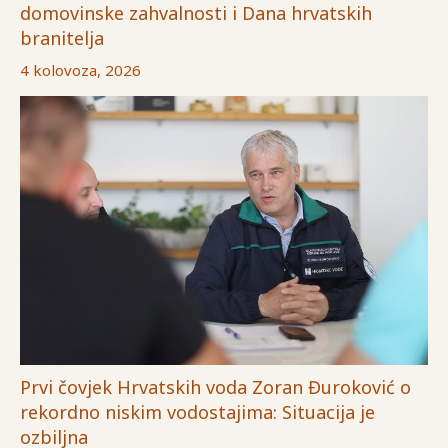
domovinske zahvalnosti i Dana hrvatskih
branitelja
4 kolovoza, 2026
Prvi čovjek Hrvatskih voda Zoran Đuroković o
rekordno niskim vodostajima: Situacija je
ozbiljna