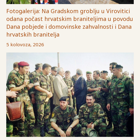
Fotogalerija: Na Gradskom groblju u Virovitici
odana počast hrvatskim braniteljima u povodu
Dana pobjede i domovinske zahvalnosti i Dana
hrvatskih branitelja
5 kolovoza, 2026