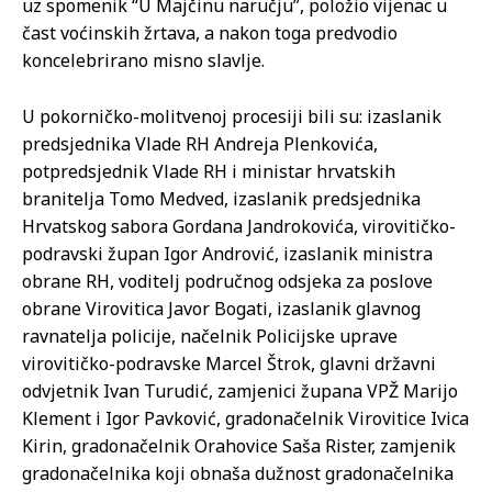
uz spomenik “U Majčinu naručju”, položio vijenac u
čast voćinskih žrtava, a nakon toga predvodio
koncelebrirano misno slavlje.
U pokorničko-molitvenoj procesiji bili su: izaslanik
predsjednika Vlade RH Andreja Plenkovića,
potpredsjednik Vlade RH i ministar hrvatskih
branitelja Tomo Medved, izaslanik predsjednika
Hrvatskog sabora Gordana Jandrokovića, virovitičko-
podravski župan Igor Andrović, izaslanik ministra
obrane RH, voditelj područnog odsjeka za poslove
obrane Virovitica Javor Bogati, izaslanik glavnog
ravnatelja policije, načelnik Policijske uprave
virovitičko-podravske Marcel Štrok, glavni državni
odvjetnik Ivan Turudić, zamjenici župana VPŽ Marijo
Klement i Igor Pavković, gradonačelnik Virovitice Ivica
Kirin, gradonačelnik Orahovice Saša Rister, zamjenik
gradonačelnika koji obnaša dužnost gradonačelnika