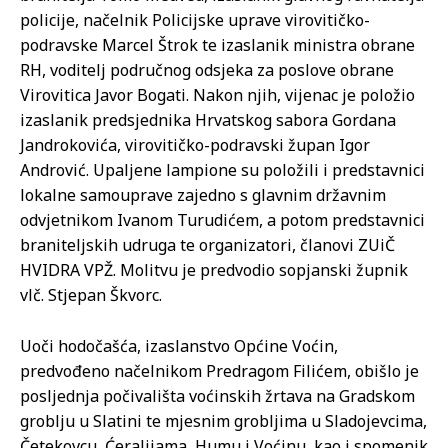
policije, načelnik Policijske uprave virovitičko-
podravske Marcel Štrok te izaslanik ministra obrane
RH, voditelj područnog odsjeka za poslove obrane
Virovitica Javor Bogati. Nakon njih, vijenac je položio
izaslanik predsjednika Hrvatskog sabora Gordana
Jandrokovića, virovitičko-podravski župan Igor
Andrović. Upaljene lampione su položili i predstavnici
lokalne samouprave zajedno s glavnim državnim
odvjetnikom Ivanom Turudićem, a potom predstavnici
braniteljskih udruga te organizatori, članovi ZUiČ
HVIDRA VPŽ. Molitvu je predvodio sopjanski župnik
vlč. Stjepan Škvorc.
Uoči hodočašća, izaslanstvo Općine Voćin,
predvođeno načelnikom Predragom Filićem, obišlo je
posljednja počivališta voćinskih žrtava na Gradskom
groblju u Slatini te mjesnim grobljima u Sladojevcima,
Četekovcu, Ćeralijama, Humu i Voćinu, kao i spomenik