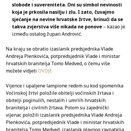
slobode i suvereniteta. Oni su simbol nevinosti
koja je prkosila nasilju i zlu. I zato, čuvajmo
sjećanje na nevine hrvatske žrtve, brinući da se
takva zvjerstva više nikada ne ponove
– kazao je
između ostalog župan Andrović.
Na kraju se obratio izaslanik predsjednika Vlade
Andreja Plenkovića, potpredsjednik Vlade i ministar
hrvatskih branitelja Tomo Medved, o čemu više
možete vidjeti
OVDJE
Vijence i upaljene lampione redom su kod spomenika
Voćinskoj žrtvi položile obitelji voćinskih žrtava i
obitelji poginulih, nestalih i umrlih hrvatskih
branitelja i civilnih žrtava. Potom su zajednički
vijenac položili izaslanik predsjednika Vlade Andreja
Plenkovića, potpredsjednik Vlade i ministar hrvatskih
branitelja Tomo Medved, izaslanik glavnog ravnatelja