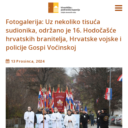
Fotogalerija: Uz nekoliko tisuća
sudionika, održano je 16. Hodočašće
hrvatskih branitelja, Hrvatske vojske i
policije Gospi Voćinskoj
13 Prosinca, 2024