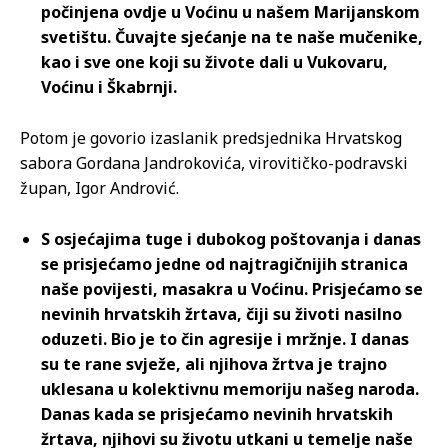
počinjena ovdje u Voćinu u našem Marijanskom
svetištu. Čuvajte sjećanje na te naše mučenike,
kao i sve one koji su živote dali u Vukovaru,
Voćinu i Škabrnji.
Potom je govorio izaslanik predsjednika Hrvatskog
sabora Gordana Jandrokovića, virovitičko-podravski
župan, Igor Andrović.
S osjećajima tuge i dubokog poštovanja i danas
se prisjećamo jedne od najtragičnijih stranica
naše povijesti, masakra u Voćinu. Prisjećamo se
nevinih hrvatskih žrtava, čiji su životi nasilno
oduzeti. Bio je to čin agresije i mržnje. I danas
su te rane svježe, ali njihova žrtva je trajno
uklesana u kolektivnu memoriju našeg naroda.
Danas kada se prisjećamo nevinih hrvatskih
žrtava, njihovi su životu utkani u temelje naše