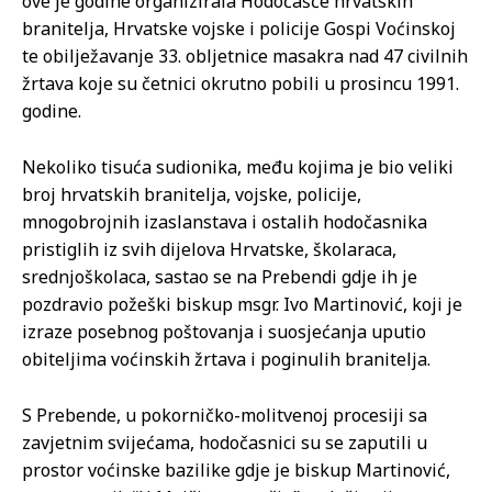
ove je godine organizirala Hodočašće hrvatskih
branitelja, Hrvatske vojske i policije Gospi Voćinskoj
te obilježavanje 33. obljetnice masakra nad 47 civilnih
žrtava koje su četnici okrutno pobili u prosincu 1991.
godine.
Nekoliko tisuća sudionika, među kojima je bio veliki
broj hrvatskih branitelja, vojske, policije,
mnogobrojnih izaslanstava i ostalih hodočasnika
pristiglih iz svih dijelova Hrvatske, školaraca,
srednjoškolaca, sastao se na Prebendi gdje ih je
pozdravio požeški biskup msgr. Ivo Martinović, koji je
izraze posebnog poštovanja i suosjećanja uputio
obiteljima voćinskih žrtava i poginulih branitelja.
S Prebende, u pokorničko-molitvenoj procesiji sa
zavjetnim svijećama, hodočasnici su se zaputili u
prostor voćinske bazilike gdje je biskup Martinović,