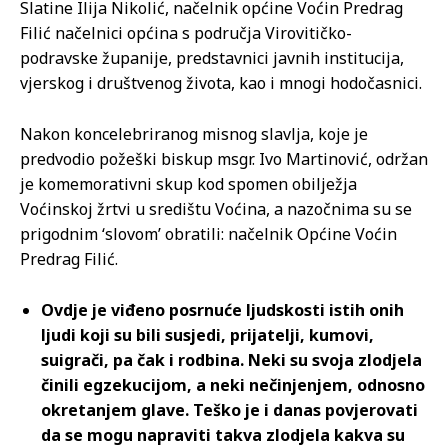
Slatine Ilija Nikolić, načelnik općine Voćin Predrag
Filić načelnici općina s područja Virovitičko-
podravske županije, predstavnici javnih institucija,
vjerskog i društvenog života, kao i mnogi hodočasnici.
Nakon koncelebriranog misnog slavlja, koje je
predvodio požeški biskup msgr. Ivo Martinović, održan
je komemorativni skup kod spomen obilježja
Voćinskoj žrtvi u središtu Voćina, a nazočnima su se
prigodnim ‘slovom’ obratili: načelnik Općine Voćin
Predrag Filić.
Ovdje je viđeno posrnuće ljudskosti istih onih
ljudi koji su bili susjedi, prijatelji, kumovi,
suigrači, pa čak i rodbina. Neki su svoja zlodjela
činili egzekucijom, a neki nečinjenjem, odnosno
okretanjem glave. Teško je i danas povjerovati
da se mogu napraviti takva zlodjela kakva su