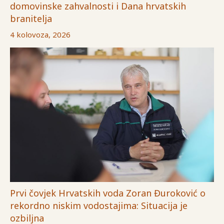
domovinske zahvalnosti i Dana hrvatskih
branitelja
4 kolovoza, 2026
Prvi čovjek Hrvatskih voda Zoran Đuroković o
rekordno niskim vodostajima: Situacija je
ozbiljna