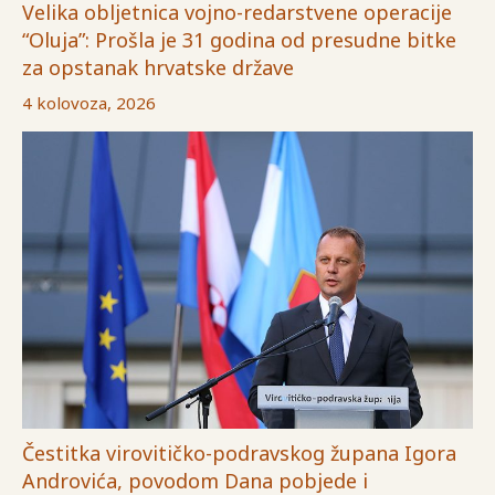
Velika obljetnica vojno-redarstvene operacije
“Oluja”: Prošla je 31 godina od presudne bitke
za opstanak hrvatske države
4 kolovoza, 2026
Čestitka virovitičko-podravskog župana Igora
Androvića, povodom Dana pobjede i