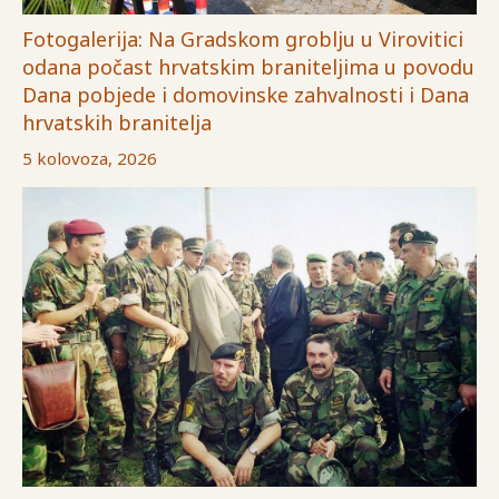
Fotogalerija: Na Gradskom groblju u Virovitici
odana počast hrvatskim braniteljima u povodu
Dana pobjede i domovinske zahvalnosti i Dana
hrvatskih branitelja
5 kolovoza, 2026