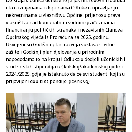
Do kraja sjednice doneseno je još niz redovnih odluka
i to o izmjenama i dopunama Odluke o upravljanju
nekretninama u vlasništvu Općine, prijenosu prava
vlasništva nad komunalnim vodnim građevinama,
financiranju političkih stranaka i nezavisnih članova
Općinskog vijeća iz Proračuna za 2025. godinu.
Usvojeni su Godišnji plan razvoja sustava Civilne
zašite i Godišnji plan djelovanja u prirodnim
nepogodama te na kraju i Odluka o dodjeli učeničkih i
studentskih stipendija u školskoj/akademskoj godini
2024./2025. gdje je istaknuto da će svi studenti koji su
prijavljeni dobiti stipendije. (icv.hr, vg)