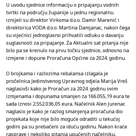
U uvodu sjednice informaciju o pripajanju vodnih
tvrtki na području županije u jednu regionalnu
iznijeli su direktor Virkoma d.o.o. Damir Marenić i
direktorica VODA d.o.o. Martina Damjanac, nakon čega
su vijećnici jednoglasno prihvatili odluku o davanju
suglasnosti za pripajanje. Za Aktualni sat pitanja nije
bilo pa se krenulo na prvu točku sjednice, odnosno na
izmjene i dopune Proračuna Općine za 2024. godinu.
O brojkama i razlozima rebalansa izlagala je
pročelnica Jedinstvenog Upravnog odjela Marija Vreš
naglasivši kako je Proračun za 2024. godinu ovim
izmjenama i dopunama smanjen za 166.055,19 eura te
sada iznosi 2.552.036,05 eura. Načelnik Alen Jurenac
naglasio je kako je razlog smanjenja proračuna dio
projekata koje nije bilo moguće odraditi u tekućoj
godini pa su prebačeni za iduću godinu. Nakon kraće
rasprave i nekoliko pitanja upućenih načelniku,