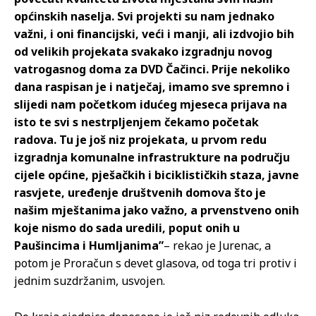
općinskih naselja. Svi projekti su nam jednako
važni, i oni financijski, veći i manji, ali izdvojio bih
od velikih projekata svakako izgradnju novog
vatrogasnog doma za DVD Čačinci. Prije nekoliko
dana raspisan je i natječaj, imamo sve spremno i
slijedi nam početkom idućeg mjeseca prijava na
isto te svi s nestrpljenjem čekamo početak
radova. Tu je još niz projekata, u prvom redu
izgradnja komunalne infrastrukture na području
cijele općine, pješačkih i biciklističkih staza, javne
rasvjete, uređenje društvenih domova što je
našim mještanima jako važno, a prvenstveno onih
koje nismo do sada uredili, poput onih u
Paušincima i Humljanima”
– rekao je Jurenac, a
potom je Proračun s devet glasova, od toga tri protiv i
jednim suzdržanim, usvojen.