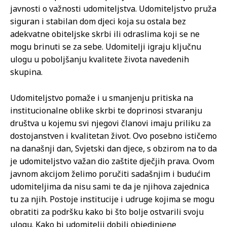
javnosti o važnosti udomiteljstva. Udomiteljstvo pruža
siguran i stabilan dom djeci koja su ostala bez
adekvatne obiteljske skrbi ili odraslima koji se ne
mogu brinuti se za sebe. Udomitelji igraju ključnu
ulogu u poboljšanju kvalitete života navedenih
skupina.
Udomiteljstvo pomaže i u smanjenju pritiska na
institucionalne oblike skrbi te doprinosi stvaranju
društva u kojemu svi njegovi članovi imaju priliku za
dostojanstven i kvalitetan život. Ovo posebno ističemo
na današnji dan, Svjetski dan djece, s obzirom na to da
je udomiteljstvo važan dio zaštite dječjih prava. Ovom
javnom akcijom želimo poručiti sadašnjim i budućim
udomiteljima da nisu sami te da je njihova zajednica
tu za njih. Postoje institucije i udruge kojima se mogu
obratiti za podršku kako bi što bolje ostvarili svoju
ulogu. Kako bi udomitelji dobili objedinjene