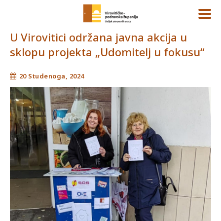
U Virovitici održana javna akcija u
sklopu projekta „Udomitelj u fokusu“
20 Studenoga, 2024