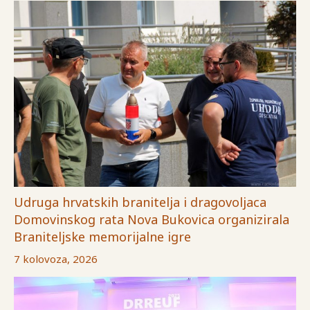
Udruga hrvatskih branitelja i dragovoljaca
Domovinskog rata Nova Bukovica organizirala
Braniteljske memorijalne igre
7 kolovoza, 2026