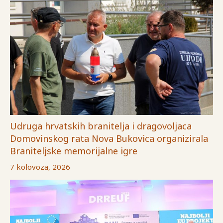
Udruga hrvatskih branitelja i dragovoljaca
Domovinskog rata Nova Bukovica organizirala
Braniteljske memorijalne igre
7 kolovoza, 2026