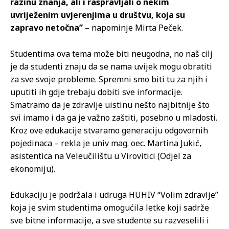
razinu znanja, ali i raspravljali o nekim
uvriježenim uvjerenjima u društvu, koja su
zapravo netočna”
– napominje Mirta Peček.
Studentima ova tema može biti neugodna, no naš cilj
je da studenti znaju da se nama uvijek mogu obratiti
za sve svoje probleme. Spremni smo biti tu za njih i
uputiti ih gdje trebaju dobiti sve informacije.
Smatramo da je zdravlje uistinu nešto najbitnije što
svi imamo i da ga je važno zaštiti, posebno u mladosti.
Kroz ove edukacije stvaramo generaciju odgovornih
pojedinaca – rekla je univ mag. oec. Martina Jukić,
asistentica na Veleučilištu u Virovitici (Odjel za
ekonomiju).
Edukaciju je podržala i udruga HUHIV “Volim zdravlje”
koja je svim studentima omogućila letke koji sadrže
sve bitne informacije, a sve studente su razveselili i