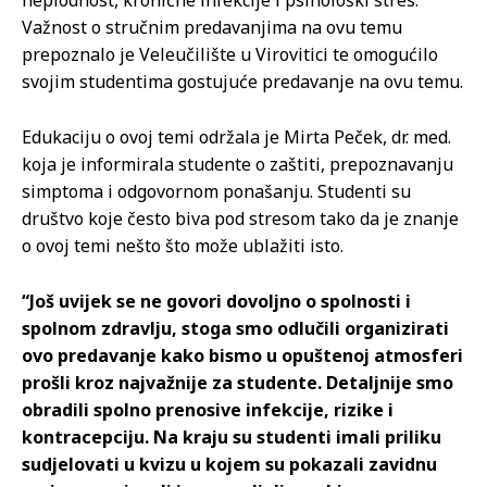
neplodnost, kronične infekcije i psihološki stres.
Važnost o stručnim predavanjima na ovu temu
prepoznalo je Veleučilište u Virovitici te omogućilo
svojim studentima gostujuće predavanje na ovu temu.
Edukaciju o ovoj temi održala je Mirta Peček, dr. med.
koja je informirala studente o zaštiti, prepoznavanju
simptoma i odgovornom ponašanju. Studenti su
društvo koje često biva pod stresom tako da je znanje
o ovoj temi nešto što može ublažiti isto.
“Još uvijek se ne govori dovoljno o spolnosti i
spolnom zdravlju, stoga smo odlučili organizirati
ovo predavanje kako bismo u opuštenoj atmosferi
prošli kroz najvažnije za studente. Detaljnije smo
obradili spolno prenosive infekcije, rizike i
kontracepciju. Na kraju su studenti imali priliku
sudjelovati u kvizu u kojem su pokazali zavidnu