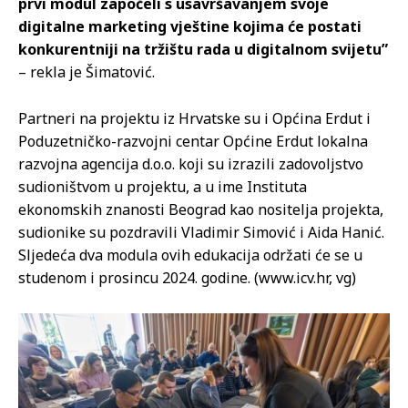
prvi modul započeli s usavršavanjem svoje
digitalne marketing vještine kojima će postati
konkurentniji na tržištu rada u digitalnom svijetu”
– rekla je Šimatović.
Partneri na projektu iz Hrvatske su i Općina Erdut i
Poduzetničko-razvojni centar Općine Erdut lokalna
razvojna agencija d.o.o. koji su izrazili zadovoljstvo
sudioništvom u projektu, a u ime Instituta
ekonomskih znanosti Beograd kao nositelja projekta,
sudionike su pozdravili Vladimir Simović i Aida Hanić.
Sljedeća dva modula ovih edukacija održati će se u
studenom i prosincu 2024. godine. (www.icv.hr, vg)